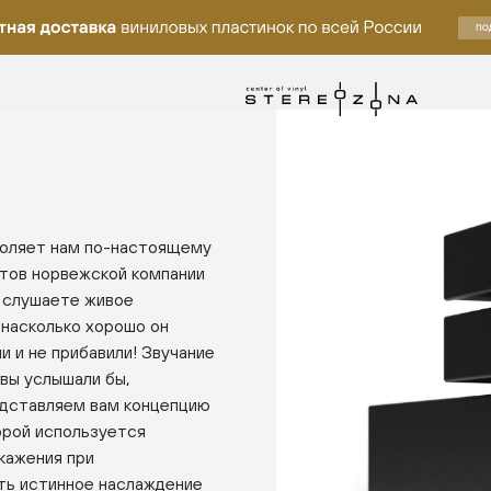
зволяет нам по-настоящему
атов норвежской компании
ы слушаете живое
, насколько хорошо он
и и не прибавили! Звучание
вы услышали бы,
едставляем вам концепцию
орой используется
кажения при
ить истинное наслаждение