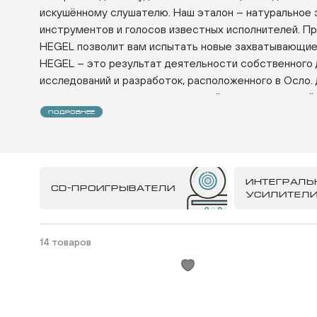
искушённому слушателю. Наш эталон – натуральное 
инструментов и голосов известных исполнителей. П
HEGEL позволит вам испытать новые захватывающие
HEGEL – это результат деятельности собственного
исследований и разработок, расположенного в Осло.
определяется результатами новейших исследований 
звука. Эти исследования позволили раскрыть секрет
ПОДРОБНЕЕ
неотъемлемого качества аппаратов HEGEL. Во всех 
системах применяется патентованная технология Sou
Технология SoundEngine позволяет аппаратам HEGEL
ИНТЕГРАЛЬ
CD-ПРОИГРЫВАТЕЛИ
УСИЛИТЕЛ
динамику исходного звукового сигнала. Технология 
HEGEL. Она позволяет своевременно устранять ошиб
этапе воспроизведения звука. Таким образом, искаже
14 товаров
это происходит в других музыкальных системах. Зву
без малейших искажений.