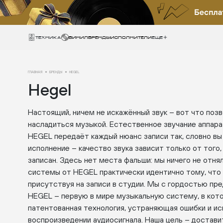
Техника
ВИНИЛ
БРЕНДЫ
ИСПОЛНИТЕЛИ
Еще
ГЛАВНАЯ
БРЕНДЫ
HEGEL
Hegel
Настоящий, ничем не искажённый звук – вот что по
насладиться музыкой. Естественное звучание аппар
HEGEL передаёт каждый нюанс записи так, словно в
исполнение – качество звука зависит только от того
записан. Здесь нет места фальши: мы ничего не отнял
системы от HEGEL практически идентично тому, что 
присутствуя на записи в студии. Мы с гордостью пр
HEGEL – первую в мире музыкальную систему, в кот
патентованная технология, устраняющая ошибки и ис
воспроизведении аудиосигнала. Наша цель – достав