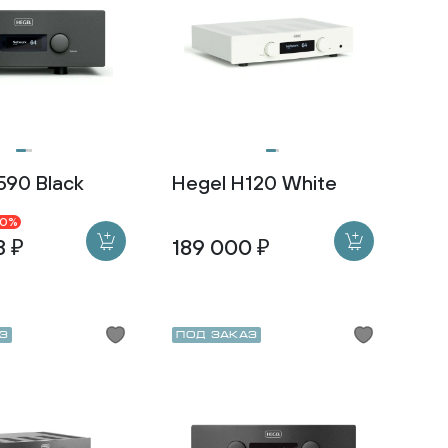
590 Black
Hegel H120 White
30%
3 ₽
189 000 ₽
з
Под заказ