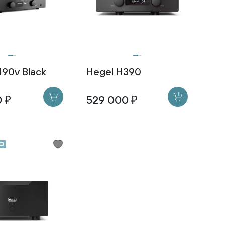
190v Black
Hegel H390
0 ₽
529 000 ₽
з