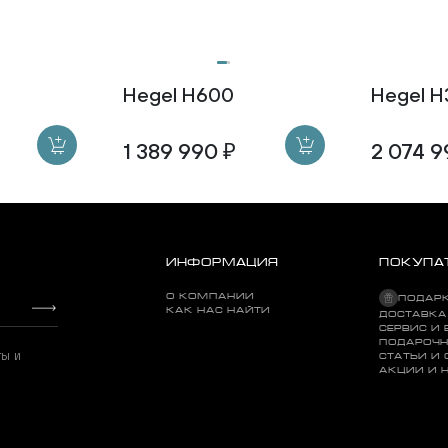
Hegel H600
Hegel 
1 389 990 ₽
2 074 9
ИНФОРМАЦИЯ
ПОКУПА
О КОМПАНИИ
ПОДАР
КАК НАС НАЙТИ
ДОСТАВКА
СЕРВИС И 
ПОДАРОЧН
ты и
СТАТЬИ И
АКЦИИ И 