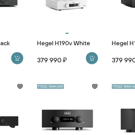
lack
Hegel H190v White
Hegel H
379 990 ₽
379 99
Под заказ
Под зака