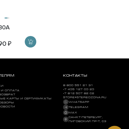
H30A
90 ₽
ТЕЛЯМ
КОНТАКТЫ
8 800 551 21 31
КИ
+7 495 127 09 29
 И ОПЛАТА
+7 812 507 82 62
ВОЗВРАТ
STORE@STEREOZONA.RU
ЫЕ КАРТЫ И СЕРТИФИКАТЫ
WHATSAPP
 ОБЗОРЫ
НОВОСТИ
TELEGRAM
MAX
САНКТ-ПЕТЕРБУРГ,
ЛИГОВСКИЙ ПР-Т, 63