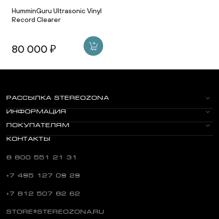
HumminGuru Ultrasonic Vinyl
Record Clearer
80 000 ₽
РАССЫЛКА STEREOZONA
ИНФОРМАЦИЯ
ПОКУПАТЕЛЯМ
КОНТАКТЫ
8 800 551 21 31
+7 495 127 09 29
+7 812 507 82 62
STORE@STEREOZONA.RU