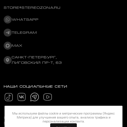
STORE@STEREOZONA.RU
WHATSAPP
TELEGRAM
MAX
САНКТ-ПЕТЕРБУРГ,
ЛИГОВСКИЙ ПР-Т, 63
НАШИ СОЦИАЛЬНЫЕ СЕТИ
Мы используем файлы cookie и метрические программы (Яндекс
Метрика) для улучшения вашего опыта, анализа трафика и
©Stereozona 2026. Все права защищены
персонализации контента.
Политика конфиденциальности