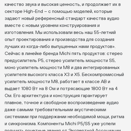
качество звука и высокая ценность, и продолжает их в
секторе High-End – с помощью моделей, которые
задают новый референсный стандарт качества аудио
вместе с новым уровнем конструирования и
изготовления. Мы использовали весь наш 55-летний
опыт проектирования и производства для создания
лучших из когда-либо выпущенных нами продуктов».
Сейчас в линейке бренда Michi пять продуктов: стерео
предусилитель P5, стерео усилитель мощности S5,
моно усилитель мощности M8 и два интегрированных
усилителя высокого класса X3 и X5. Бескомпромиссный
усилитель мощности M8, работает в классе AB и
выдает 1080 Вт на 8 Ом и потрясающие 1800 Вт на 4
Ом. Его архитектура и конструкция гарантирует
плавное, точное и свободное воспроизведение аудио
даже самыми требовательными акустическими
системами при поддержании необходимой мощи, ритма
и синхронизма. Компоненты Michi P5/S5 уже успели
получить почетные звания от Экспертной Ассоциации