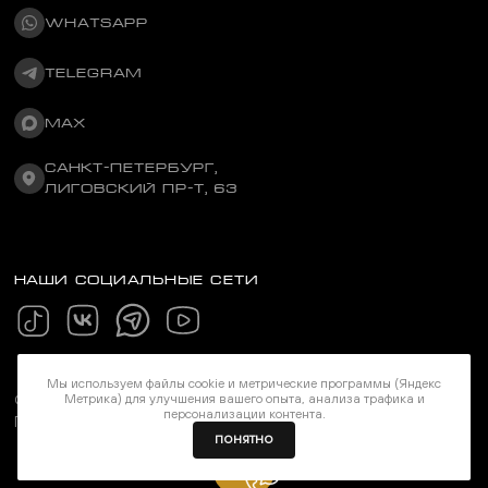
WHATSAPP
TELEGRAM
MAX
САНКТ-ПЕТЕРБУРГ,
ЛИГОВСКИЙ ПР-Т, 63
НАШИ СОЦИАЛЬНЫЕ СЕТИ
Мы используем файлы cookie и метрические программы (Яндекс
Метрика) для улучшения вашего опыта, анализа трафика и
©Stereozona 2026. Все права защищены
персонализации контента.
Политика конфиденциальности
ПОНЯТНО