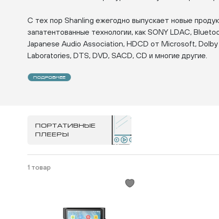
С тех пор Shanling ежегодно выпускает новые проду
запатентованные технологии, как SONY LDAC, Bluetoo
Japanese Audio Association, HDCD от Microsoft, Dolby 
Laboratories, DTS, DVD, SACD, CD и многие другие.
Вот уже более 30 лет сотрудники Shanling интенсивн
ПОДРОБНЕЕ
сотрудники привержены единым принципам, инноваци
духу. Безусловно сотрудники Shanling — это главная 
компания никогда бы не достигла своего нынешнего 
приоритетом Shanling является удовлетворенность к
ПОРТАТИВНЫЕ
ПЛЕЕРЫ
продукции. Реализуя мечты пользователей Shanling 
вперед.
1 товар
Каждый новый продукт Shanling — это большое собы
рынка Hi-Fi и для аудиофилов всего мира.
Отличительные особенности Shanling — стиль, стаби