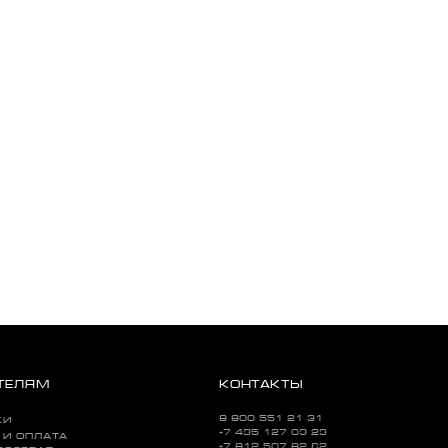
ТЕЛЯМ
КОНТАКТЫ
8 800 551 21 31
КИ
+7 495 127 09 29
 И ОПЛАТА
+7 812 507 82 62