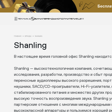
Техника
ВИНИЛ
БРЕНДЫ
ИСПОЛНИТЕЛИ
Еще
ГЛАВНАЯ
БРЕНДЫ
SHANLING
Shanling
В настоящее время головной офис Shanling находитс
Shanling — высокотехнологичная компания, сочетающ
исследования, разработки, производство и сбыт прод
переносные аудиоплееры высокого разрешения, порта
наушники, SACD/CD-проигрыватели, Hi-Fi-усилители,
стабилизированного питания и множество других пр
высокую точность воспроизведения звука. Shanling 
партнерские отношения с многими международными
высококлассной аппаратуры и пользуемся хорошей ре