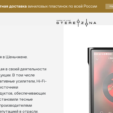
я в Шеньчжене.
ая в своей деятельности
укции. В том числе
тивные усилители, Hi-Fi-
 источники
одуктов, обеспечивающих
установили тесные
 производителями
путацией в отрасли.