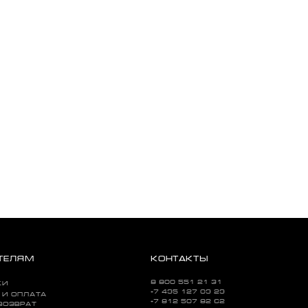
ТЕЛЯМ
КОНТАКТЫ
8 800 551 21 31
КИ
+7 495 127 09 29
 И ОПЛАТА
+7 812 507 82 62
ВОЗВРАТ