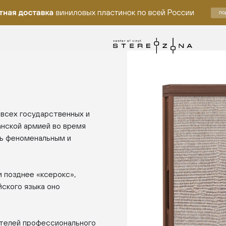
 всех государственных и
анской армией во время
сь феноменальным и
и позднее «ксерокс»,
ского языка оно
ителей профессионального