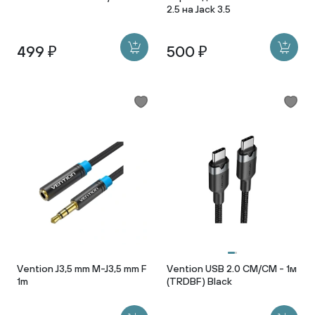
2.5 на Jack 3.5
499 ₽
500 ₽
Vention J3,5 mm M-J3,5 mm F
Vention USB 2.0 CM/CM - 1м
1m
(TRDBF) Black