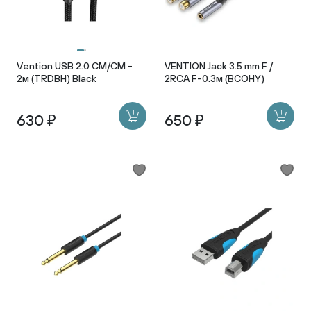
Vention USB 2.0 CM/CM -
VENTION Jack 3.5 mm F /
2м (TRDBH) Black
2RCA F-0.3м (BCOHY)
630 ₽
650 ₽