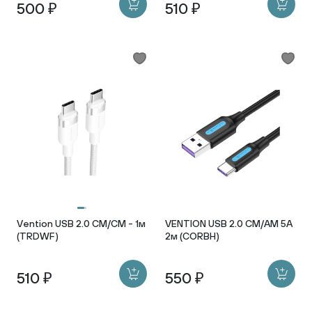
500 ₽
510 ₽
Vention USB 2.0 CM/CM - 1м
VENTION USB 2.0 CM/AM 5A
(TRDWF)
2м (CORBH)
510 ₽
550 ₽