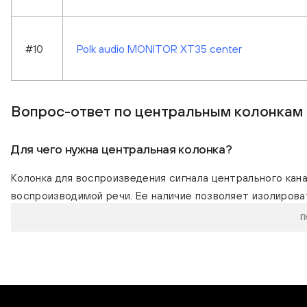
#10
Polk audio MONITOR XT35 center
Вопрос-ответ по центральным колонкам
Для чего нужна центральная колонка?
Колонка для воспроизведения сигнала центрального кан
воспроизводимой речи. Ее наличие позволяет изолирова
громкость независимости от фоновых шумов.
П
Что такое центральный канал?
«Центральный» аудиоканал присутствует в разных форма
в передаче речи. Колонка, подключенная к нему, распол