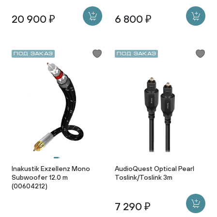
20 900 ₽
6 800 ₽
Под заказ
Под заказ
Inakustik Exzellenz Mono
AudioQuest Optical Pearl
Subwoofer 12.0 m
Toslink/Toslink 3m
(00604212)
7 290 ₽