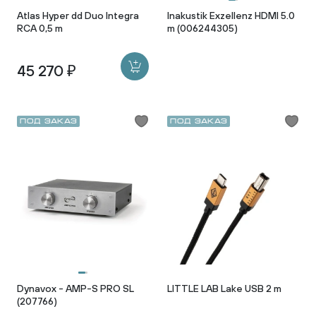
Atlas Hyper dd Duo Integra
Inakustik Exzellenz HDMI 5.0
RCA 0,5 m
m (006244305)
45 270 ₽
Под заказ
Под заказ
Dynavox - AMP-S PRO SL
LITTLE LAB Lake USB 2 m
(207766)