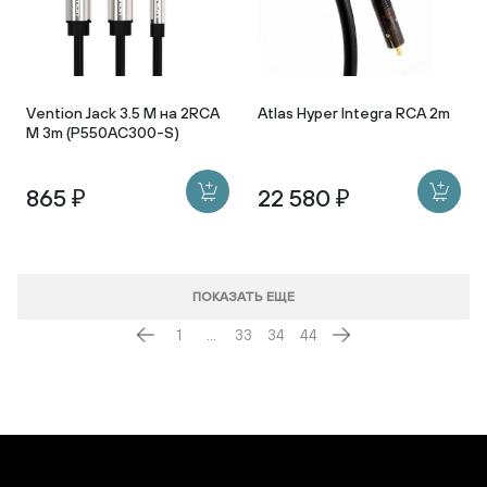
Vention Jack 3.5 M на 2RCA
Atlas Hyper Integra RCA 2m
M 3m (P550AC300-S)
865 ₽
22 580 ₽
ПОКАЗАТЬ ЕЩЕ
1
...
33
34
44