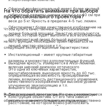
Офисный профессиональный имеет более крупный
На что обратить внимание при выборе
габаритные размеры: ширина корпуса до 40 см при
профессионального проектора?
весе до 5 кг. Яркость в пределах 4-5 тыс. люмен.
Обеспечивает более качественное изображение на
Чтобы купить качественный профессиональный
экране большой площади. Зачастую используются
проектор, который будет выполнять все возложенные
для презентаций перед большой аудиторией,
на него функции, необходимо ориентироваться на
лекций, мастер-классов и т.п.;
следующие эксплуатационные характеристики:
Инсталляционный - имеет крупные габаритные
размеры и множество дополнительных функций,
Выходная яркость. Измеряется в ANSI-люменах.
включая широкий диапазон оптического
Это одна из ключевых характеристик,
масштабирования, выходную яркость до 60 тыс.
определяющая возможность проецирование
люмен, возможность дистанционного управления,
качественного изображения при высоком уровне
улучшенную звукоизоляцию и т.п.
внешнего освещения;
Выбирая хороший проекционный экран, рекомендуется
Для домашнего кинотеатра. Не очень компактные
Конструкция объектива. От его типа зависит
обратить внимание на следующие параметры:
модели, но за счёт большого корпуса существенно
расстояние, на котором можно расположить