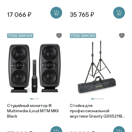
17 066 ₽
35 765 ₽
Под заказ
Под заказ
Студийный монитор IK
Стойка для
Multimedia iLoud MTM MKII
профессиональной
Black
акустики Gravity GSS5211B
SET1