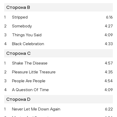
Сторона B
1
Stripped
6:16
2
Somebody
4:27
3
Things You Said
4:09
4
Black Celebration
4:33
Сторона C
1
Shake The Disease
4:57
2
Pleasure Little Treasure
4:35
101
3
People Are People
4:54
4
A Question Of Time
4:09
Сторона D
1
Never Let Me Down Again
6:22