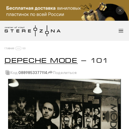
ГЛАВНАЯ
101
DEPECHE MODE
— 101
Код:
0889853377114
Поделиться
Скопировать ссылку
Вотсап
Телеграм
Макс
ВКонтакте
Одноклассники