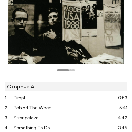
Сторона A
1
Pimpf
0:53
2
Behind The Wheel
5:41
3
Strangelove
4:42
4
Something To Do
3:45