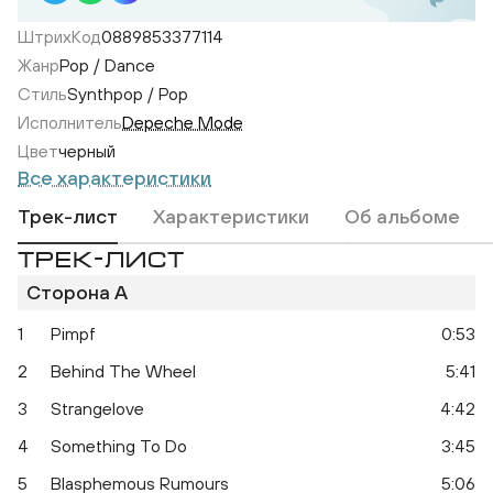
ШтрихКод
0889853377114
Жанр
Pop / Dance
Стиль
Synthpop / Pop
Исполнитель
Depeche Mode
Цвет
черный
Все характеристики
Трек-лист
Характеристики
Об альбоме
ТРЕК-ЛИСТ
Сторона A
1
Pimpf
0:53
2
Behind The Wheel
5:41
3
Strangelove
4:42
4
Something To Do
3:45
5
Blasphemous Rumours
5:06