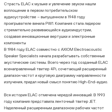
Страсть ELAC к музыке и увлечение звуком нашли
воплощение в первом потребительском
5.1 ELAC Cinema 8 Black
5.1
аудиоустройстве – выпущенном в 1948 году
проигрывателе винила PW1. Компания стала лидером
стремительно развивающейся аудиоиндустрии,
создавая инновационные вертушки и электронные
компоненты
В 1984 году ELAC совместно с AXIOM Electroacoustic
Speaker Specialists начала разрабатывать собственные
акустические системы. Всего через год созданный ELAC
всенаправленный твитер 4Pi, сочетающий расширенный
диапазон частот и круговую диаграмму направленности
излучения, придал новый смысл понятию High-End-аудио.
Вся история ELAC отмечена чередой инноваций. В 1993
году компания представила ленточный твитер JET.
Наделенный расширенным диапазоном рабочих частот