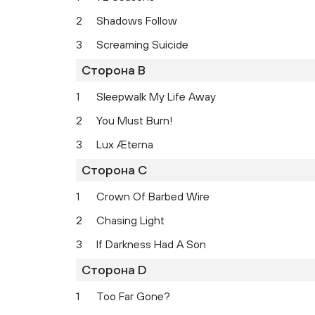
2
Shadows Follow
3
Screaming Suicide
Сторона B
1
Sleepwalk My Life Away
2
You Must Burn!
3
Lux Æterna
Сторона C
1
Crown Of Barbed Wire
2
Chasing Light
3
If Darkness Had A Son
Сторона D
1
Too Far Gone?