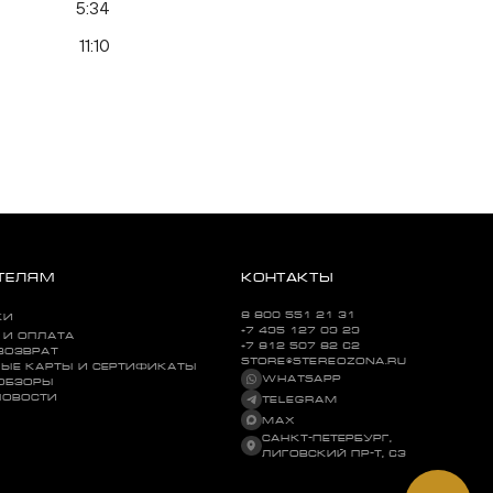
5:34
11:10
ТЕЛЯМ
КОНТАКТЫ
8 800 551 21 31
КИ
+7 495 127 09 29
 И ОПЛАТА
+7 812 507 82 62
ВОЗВРАТ
STORE@STEREOZONA.RU
ЫЕ КАРТЫ И СЕРТИФИКАТЫ
WHATSAPP
 ОБЗОРЫ
НОВОСТИ
TELEGRAM
MAX
САНКТ-ПЕТЕРБУРГ,
ЛИГОВСКИЙ ПР-Т, 63