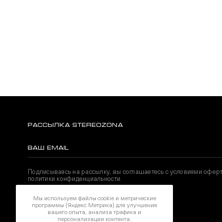
РАССЫЛКА STEREOZONA
Подписываясь на рассылку, вы соглашаетесь с условиями офер
политики конфиденциальности
Мы используем файлы cookie и метрические
программы (Яндекс Метрика) для улучшения
НАШИ СОЦИАЛЬНЫЕ СЕТИ
вашего опыта, анализа трафика и
персонализации контента.