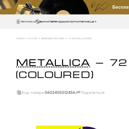
Техника
ВИНИЛ
БРЕНДЫ
ИСПОЛНИТЕЛИ
Еще
ГЛАВНАЯ
КАТАЛОГ
ВИНИЛОВЫЕ ПЛАСТИНКИ
72 SEASONS (COLOURED)
METALLICA
— 72
(COLOURED)
Код товара:
0602455012456
Поделиться
Скопировать ссыл
Вотсап
Телеграм
Макс