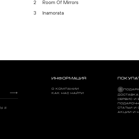
2
Room Of Mirrors
3
Inamorata
ИНФОРМАЦИЯ
ПОКУПА
О КОМПАНИИ
ПОДАР
КАК НАС НАЙТИ
ДОСТАВКА
СЕРВИС И 
ПОДАРОЧН
ты и
СТАТЬИ И
АКЦИИ И 
72 Seasons (Coloured)