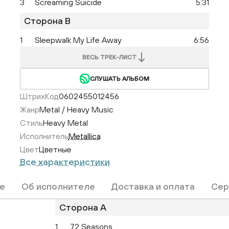
3
Screaming Suicide
5:31
Сторона B
1
Sleepwalk My Life Away
6:56
ВЕСЬ ТРЕК-ЛИСТ
СЛУШАТЬ АЛЬБОМ
ШтрихКод
0602455012456
Жанр
Metal / Heavy Music
Стиль
Heavy Metal
Исполнитель
Metallica
Цвет
Цветные
Все характеристики
е
Об исполнителе
Доставка и оплата
Сер
Сторона A
1
72 Seasons