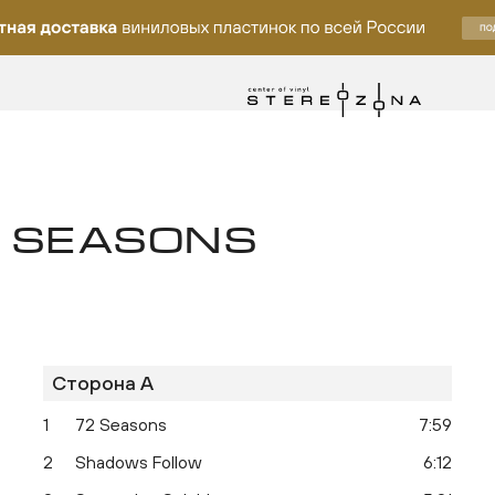
 SEASONS
Сторона A
ку
1
72 Seasons
7:59
2
Shadows Follow
6:12