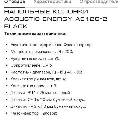
О товаре
Характеристики
О производител
НАПОЛЬНЫЕ КОЛОНКИ
ACOUSTIC ENERGY AE120-2
BLACK
Технические характеристики:
Акустическое оформление Фазоинвертор;
Acoustic Energy AE120-2 Black
Acoust
Мощность номинальная, Вт 200;
Чувствительность, дБ 90;
Сопротивление, Ом 6;
Частотный диапазон, Гц - кГц 40 - 35;
Количество динамиков, шт 4;
Количество полос, шт 3;
Динамик ВЧ 1 х 25 мм тканевый;
Динамик СЧ 1 х 110 мм бумажный конус;
Динамик НЧ 2 х 110 мм бумажный конус;
Фазоинвертор Тыловой;