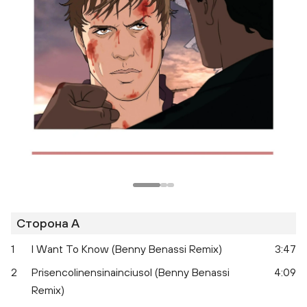
Сторона A
1
I Want To Know (Benny Benassi Remix)
3:47
2
Prisencolinensinainciusol (Benny Benassi
4:09
Remix)