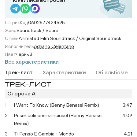
ШтрихКод
0602577424595
Жанр
Soundtrack / Score
Стиль
Animated Film Soundtrack / Original Soundtrack
Исполнитель
Adriano Celentano
Цвет
черный
Все характеристики
Трек-лист
Характеристики
Об альбоме
ТРЕК-ЛИСТ
Сторона A
1
I Want To Know (Benny Benassi Remix)
3:47
2
Prisencolinensinainciusol (Benny Benassi
4:09
Remix)
3
Ti Penso E Cambia Il Mondo
4:21