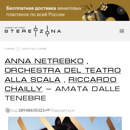
ГЛАВНАЯ
AMATA DALLE TENEBRE
ANNA NETREBKO
,
ORCHESTRA DEL TEATRO
ALLA SCALA
,
RICCARDO
CHAILLY
— AMATA DALLE
TENEBRE
Код:
28948605323
Поделиться
Скопировать ссылку
Вотсап