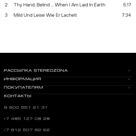
2
Thy Hand, Belind ... When I Am Laid In Earth
5:17
3
Mild Und Leise Wie Er Lachelt
7:34
РАССЫЛКА STEREOZONA
ИНФОРМАЦИЯ
ПОКУПАТЕЛЯМ
КОНТАКТЫ
8 800 551 21 31
+7 495 127 09 29
+7 812 507 82 62