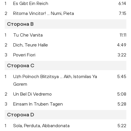
1
Es Gibt Ein Reich
6:14
2
Ritorna Vincitor! ... Numi, Pieta
7:15
Сторона B
1
Tu Che Vanita
11:11
2
Dich, Teure Halle
4:49
3
Poveri Fiori
3:22
Сторона C
1
Uzh Polnoch Blitzitsya ... Akh, Istomilas Ya
5:45
Gorem
2
Un Bel Di Vedremo
5:08
3
Einsam In Truben Tagen
5:28
Сторона D
1
Sola, Perduta, Abbandonata
5:22