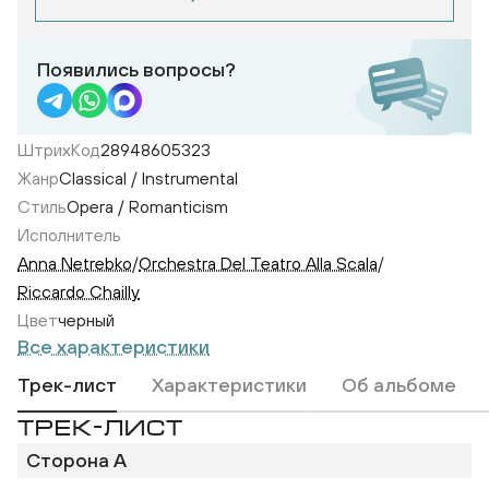
Появились вопросы?
ШтрихКод
28948605323
Жанр
Classical / Instrumental
Стиль
Opera / Romanticism
Исполнитель
Anna Netrebko
/
Orchestra Del Teatro Alla Scala
/
Riccardo Chailly
Цвет
черный
Все характеристики
Трек-лист
Характеристики
Об альбоме
ТРЕК-ЛИСТ
Сторона A
Amata Dalle Tenebre
A