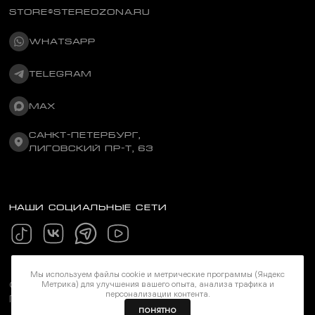
STORE@STEREOZONA.RU
WHATSAPP
TELEGRAM
MAX
САНКТ-ПЕТЕРБУРГ,
ЛИГОВСКИЙ ПР-Т, 63
НАШИ СОЦИАЛЬНЫЕ СЕТИ
Мы используем файлы cookie и метрические программы (Яндекс
Метрика) для улучшения вашего опыта, анализа трафика и
©Stereozona 2026. Все права защищены
персонализации контента.
Политика конфиденциальности
ПОНЯТНО