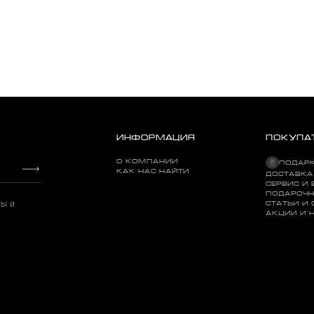
ИНФОРМАЦИЯ
ПОКУПА
О КОМПАНИИ
ПОДАР
КАК НАС НАЙТИ
ДОСТАВКА
СЕРВИС И 
ПОДАРОЧН
ты и
СТАТЬИ И
АКЦИИ И 
Внешние конверты Analog Renaissance LP Outer Sleeve