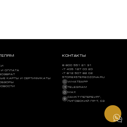
ТЕЛЯМ
КОНТАКТЫ
8 800 551 21 31
КИ
+7 495 127 09 29
 И ОПЛАТА
+7 812 507 82 62
ВОЗВРАТ
STORE@STEREOZONA.RU
ЫЕ КАРТЫ И СЕРТИФИКАТЫ
WHATSAPP
 ОБЗОРЫ
НОВОСТИ
TELEGRAM
MAX
САНКТ-ПЕТЕРБУРГ,
ЛИГОВСКИЙ ПР-Т, 63