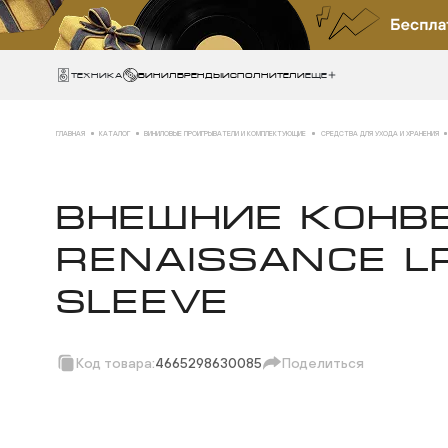
Техника
ВИНИЛ
БРЕНДЫ
ИСПОЛНИТЕЛИ
Еще
ГЛАВНАЯ
КАТАЛОГ
ВИНИЛОВЫЕ ПРОИГРЫВАТЕЛИ И КОМПЛЕКТУЮЩИЕ
СРЕДСТВА ДЛЯ УХОДА И ХРАНЕНИЯ
ВНЕШНИЕ КОНВ
RENAISSANCE L
SLEEVE
Код товара:
4665298630085
Поделиться
Скопировать ссы
Вотсап
Телеграм