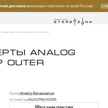
ВНЕШНИЕ КОНВЕРТЫ ANALOG RENAISSANCE LP OUTER SLEEVE
ЕРТЫ ANALOG
P OUTER
Бренд
Analog Renaissance
лку
ШтрихКод
4665298630085
ВСЕ ХАРАКТЕРИСТИКИ