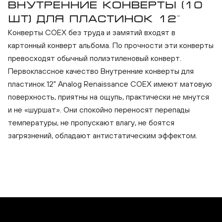
ВНУТРЕННИЕ КОНВЕРТЫ (10
ШТ) ДЛЯ ПЛАСТИНОК 12"
Конверты COEX без труда и замятий входят в
Analog Renaissance Внутренние
картонный конверт альбома. По прочности эти конверты
конверты (10 шт) для пластинок 12"
превосходят обычный полиэтиленовый конверт.
Первоклассное качество Внутренние конверты для
пластинок 12" Analog Renaissance COEX имеют матовую
поверхность, приятны на ощупь, практически не мнутся
и не «шуршат». Они спокойно переносят перепады
температуры, не пропускают влагу, не боятся
загрязнений, обладают антистатическим эффектом.