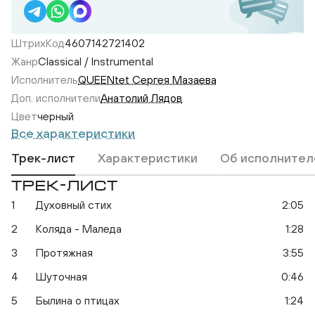
ШтрихКод
4607142721402
Жанр
Classical / Instrumental
Исполнитель
QUEENtet Сергея Мазаева
Доп. исполнители
Анатолий Лядов
Цвет
черный
Все характеристики
Трек-лист
Характеристики
Об исполнител
Анатолий Лядов
ТРЕК-ЛИСТ
1
Духовный стих
2:05
2
Коляда - Маледа
1:28
3
Протяжная
3:55
4
Шуточная
0:46
5
Былина о птицах
1:24