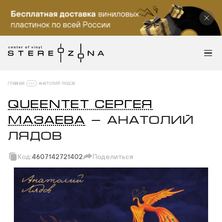
ГЛАВНАЯ
АНАТОЛИЙ ЛЯДОВ
QUEENTET СЕРГЕЯ
МАЗАЕВА
— АНАТОЛИЙ
ЛЯДОВ
Код:
4607142721402
Поделиться
Скопировать ссылку
Вотсап
Телеграм
Макс
ВКонтакте