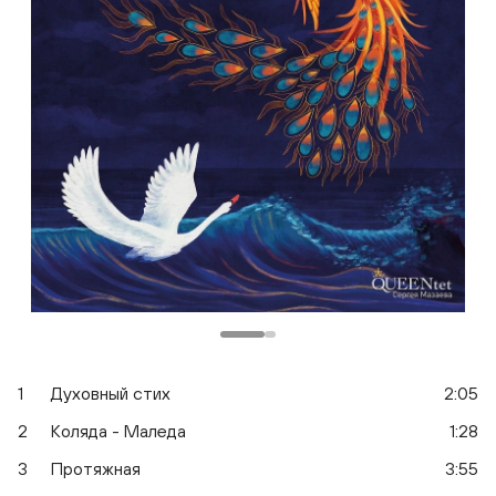
Одноклассники
1
Духовный стих
2:05
2
Коляда - Маледа
1:28
3
Протяжная
3:55