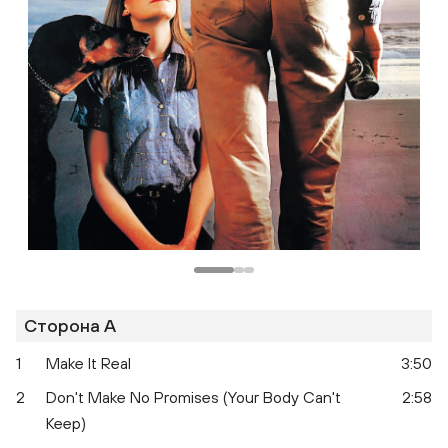
Сторона A
1
Make It Real
3:50
2
Don't Make No Promises (Your Body Can't
2:58
Keep)