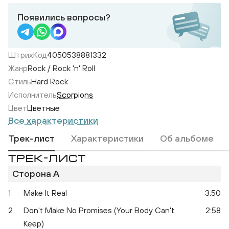
Появились вопросы?
ШтрихКод
4050538881332
Жанр
Rock / Rock 'n' Roll
Стиль
Hard Rock
Исполнитель
Scorpions
Цвет
Цветные
Все характеристики
Трек-лист
Характеристики
Об альбоме
ТРЕК-ЛИСТ
Сторона A
1
Make It Real
3:50
2
Don't Make No Promises (Your Body Can't
2:58
Keep)