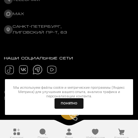
MAX
САНКТ-ПЕТЕРБУРГ,
ЛИГОВСКИЙ ПР-Т, 63
НАШИ СОЦИАЛЬНЫЕ СЕТИ
Мы используем файлы cookie и метрические программы (Яндекс
Метрика) для улучшения вашего опыта, анализа трафика и
©Stereozona 2026. Все права защищены
персонализации контента.
Политика конфиденциальности
ПОНЯТНО
Каталог
Поиск
Вход
Избранное
Корзина