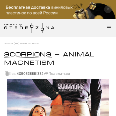
ГЛАВНАЯ
ANIMAL MAGNETISM
SCORPIONS
— ANIMAL
MAGNETISM
Код:
4050538881332
Поделиться
Скопировать ссылку
Вотсап
Телеграм
Макс
ВКонтакте
Одноклассники