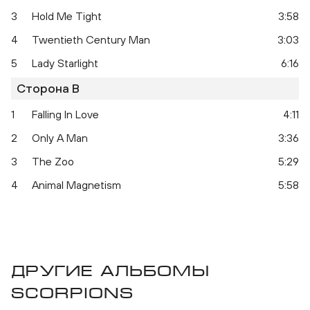
3
Hold Me Tight
3:58
4
Twentieth Century Man
3:03
5
Lady Starlight
6:16
Сторона B
Animal Magnetism
1
Falling In Love
4:11
2
Only A Man
3:36
3
The Zoo
5:29
4
Animal Magnetism
5:58
Другие альбомы
Scorpions