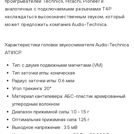
проигрывателей Technics, Hitachi, Pioneer и
аналогичных с подключаемыми разъемами T4P
Audio-Technica AT81CP
наслаждаться высококачественным звуком, который
может предложить компания Audio-Technica.
Характеристики головки звукоснимателя Audio-Technica
AT81CP:
Тип: с двумя подвижными магнитами (VМ)
Тип заточки иглы: коническая
Радиус заточки иглы: 0.6 мкм
Угол трекинга: 20°
Материал кантилевера: АБС-пластик армированный
углеродным волокном
Диапазон прижимной силы: 1.0 - 1.5 г
Оптимальная прижимная сила: 1.25 г
Выходное напряжение : 3.5 мВ