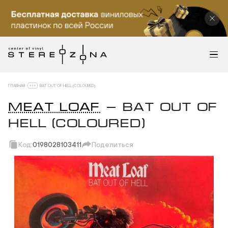
ГЛАВНАЯ
BAT OUT OF HELL (COLOURED)
MEAT LOAF
— BAT OUT OF
HELL (COLOURED)
Код:
0198028103411
Поделиться
Скопировать ссылку
Вотсап
Телеграм
Макс
ВКонтакте
Одноклассники