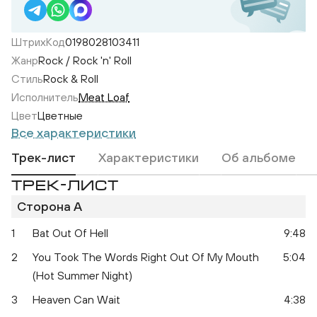
ШтрихКод
0198028103411
Жанр
Rock / Rock 'n' Roll
Стиль
Rock & Roll
Исполнитель
Meat Loaf
Цвет
Цветные
Все характеристики
Трек-лист
Характеристики
Об альбоме
Bat 
ТРЕК-ЛИСТ
Bat Out Of Hell (Coloured)
Сторона A
1
Bat Out Of Hell
9:48
2
You Took The Words Right Out Of My Mouth
5:04
(Hot Summer Night)
3
Heaven Can Wait
4:38