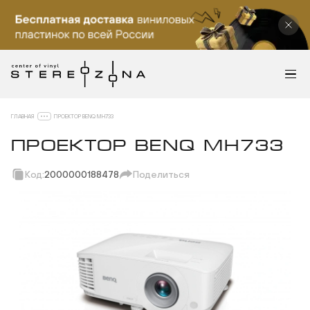
ГЛАВНАЯ
ПРОЕКТОР BENQ MH733
ПРОЕКТОР BENQ MH733
Код:
2000000188478
Поделиться
Скопировать ссылку
Вотсап
Телеграм
Макс
ВКонтакте
Одноклассники