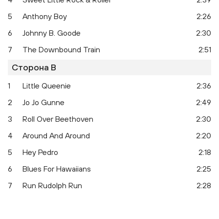
5
Anthony Boy
2:26
6
Johnny B. Goode
2:30
7
The Downbound Train
2:51
Сторона B
1
Little Queenie
2:36
2
Jo Jo Gunne
2:49
Berry Is On Top
3
Roll Over Beethoven
2:30
4
Around And Around
2:20
5
Hey Pedro
2:18
6
Blues For Hawaiians
2:25
7
Run Rudolph Run
2:28