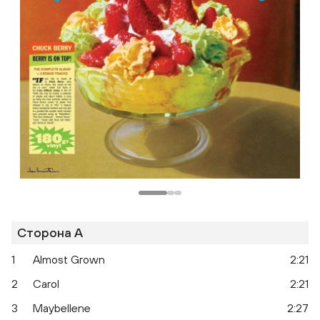
Сторона A
1
Almost Grown
2:21
2
Carol
2:21
3
Maybellene
2:27