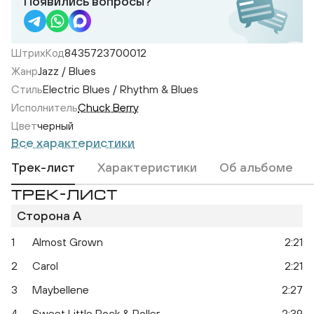
Появились вопросы?
ШтрихКод
8435723700012
Жанр
Jazz / Blues
Стиль
Electric Blues / Rhythm & Blues
Исполнитель
Chuck Berry
Цвет
черный
Все характеристики
Трек-лист
Характеристики
Об альбоме
ТРЕК-ЛИСТ
Сторона A
1
Almost Grown
2:21
2
Carol
2:21
3
Maybellene
2:27
4
Sweet Little Rock & Roller
2:39