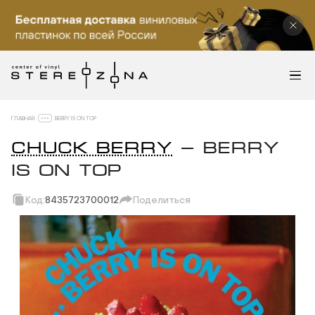
ГЛАВНАЯ
BERRY IS ON TOP
CHUCK BERRY
— BERRY
IS ON TOP
Код:
8435723700012
Поделиться
Скопировать ссылку
Вотсап
Телеграм
Макс
ВКонтакте
Одноклассники