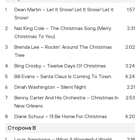
1
Dean Martin – Let It Snow! Let It Snow! Let It
1:57
Snow!
2
Nat King Cole – The Christmas Song (Merry
3:31
Christmas To You)
3
Brenda Lee – Rockin' Around The Christmas
2:02
Tree
4
Bing Crosby – Twelve Days Of Christmas
3:24
5
Bill Evans – Santa Claus Is Coming To Town
4:24
6
Dinah Washington – Silent Night
2:21
7
Benny Carter And His Orchestra – Christmas In
2:53
New Orleans
8
Diane Schuur – I'll Be Home For Christmas
4:20
Сторона B
Christmas Jazz
1
Louis Armstrong – What A Wonderful World
2:19