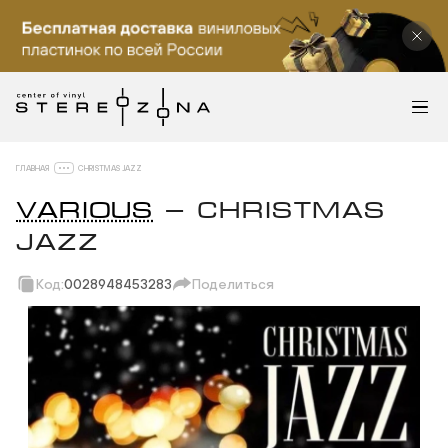
ГЛАВНАЯ
CHRISTMAS JAZZ
VARIOUS
— CHRISTMAS
JAZZ
Код:
0028948453283
Поделиться
Скопировать ссылку
Вотсап
Телеграм
Макс
ВКонтакте
Одноклассники