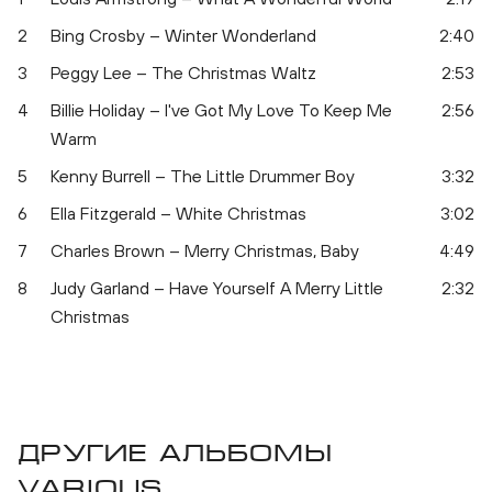
2
Bing Crosby – Winter Wonderland
2:40
3
Peggy Lee – The Christmas Waltz
2:53
4
Billie Holiday – I've Got My Love To Keep Me
2:56
Warm
5
Kenny Burrell – The Little Drummer Boy
3:32
6
Ella Fitzgerald – White Christmas
3:02
7
Charles Brown – Merry Christmas, Baby
4:49
8
Judy Garland – Have Yourself A Merry Little
2:32
Christmas
Другие альбомы
Various