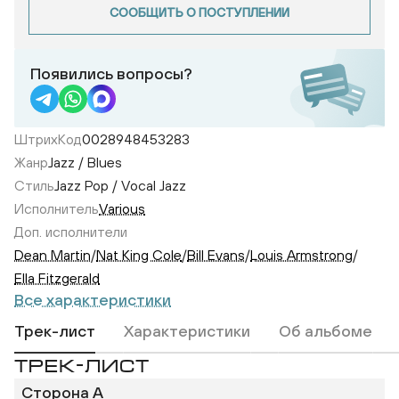
СООБЩИТЬ О ПОСТУПЛЕНИИ
Появились вопросы?
ШтрихКод
0028948453283
Жанр
Jazz / Blues
Стиль
Jazz Pop / Vocal Jazz
Исполнитель
Various
Доп. исполнители
Dean Martin
/
Nat King Cole
/
Bill Evans
/
Louis Armstrong
/
Ella Fitzgerald
Все характеристики
Трек-лист
Характеристики
Об альбоме
ТРЕК-ЛИСТ
Сторона A