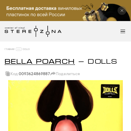
ГЛАВНАЯ
DOLLS
BELLA POARCH
— DOLLS
Код:
0093624869887
Поделиться
Скопировать ссылку
Вотсап
Телеграм
Макс
ВКонтакте
Одноклассники