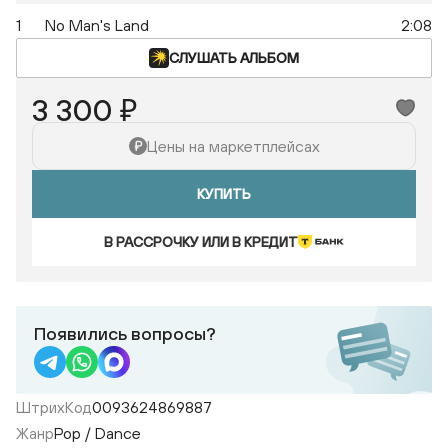
1
No Man's Land
2:08
СЛУШАТЬ АЛЬБОМ
3 300 ₽
Цены на маркетплейсах
КУПИТЬ
В РАССРОЧКУ ИЛИ В КРЕДИТ
Появились вопросы?
ШтрихКод
0093624869887
Жанр
Pop / Dance