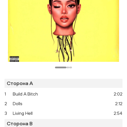
Сторона A
1
Build A Bitch
2:02
2
Dolls
2:12
3
Living Hell
2:54
Сторона B