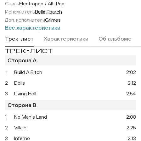
Стиль
Electropop / Alt-Pop
Исполнитель
Bella Poarch
Доп. исполнители
Grimes
Все характеристики
Трек-лист
Характеристики
Об альбоме
ТРЕК-ЛИСТ
Dolls
Сторона A
1
Build A Bitch
2:02
2
Dolls
2:12
3
Living Hell
2:54
Сторона B
1
No Man's Land
2:08
2
Villain
2:25
3
Inferno
2:13