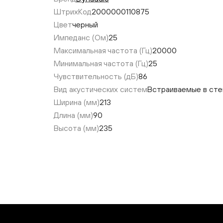
ШтрихКод
2000000110875
Цвет
черный
Импеданс (Ом)
25
Максимальная частота (Гц)
20000
Минимальная частота (Гц)
25
Чувствительность (дБ)
86
Вид акустических систем
Встраиваемые в сте
Ширина (мм)
213
Длина (мм)
90
Высота (мм)
235