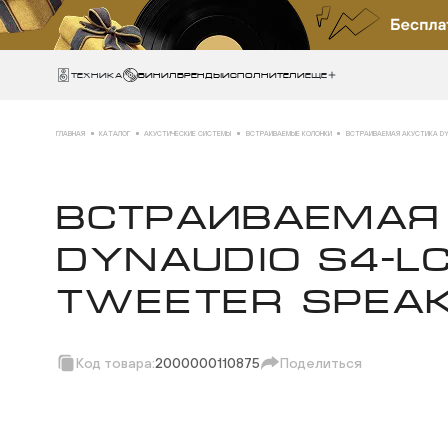
Техника
ВИНИЛ
БРЕНДЫ
ИСПОЛНИТЕЛИ
Еще
ГЛАВНАЯ
КАТАЛОГ
АКУСТИЧЕСКИЕ СИСТЕМЫ
ВСТРАИВАЕМЫЕ КОЛОНКИ
ВСТРАИВАЕМАЯ АКУСТИКА DYN
ВСТРАИВАЕМАЯ
DYNAUDIO S4-L
TWEETER SPEA
Код товара:
2000000110875
Поделиться
Скопировать ссыл
Вотсап
Телеграм