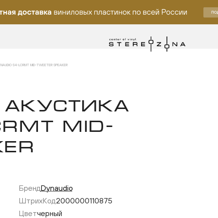
AUDIO S4-LCRMT MID-TWEETER SPEAKER
 АКУСТИКА
CRMT MID-
KER
Бренд
Dynaudio
ку
ШтрихКод
2000000110875
Цвет
черный