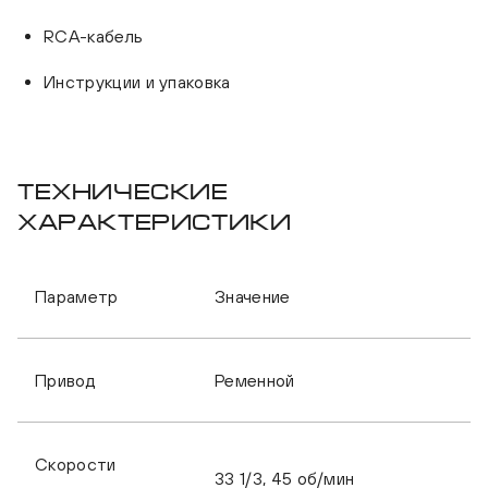
RCA-кабель
Инструкции и упаковка
ELAC Miracord 50 Black
EL
Технические
характеристики
Параметр
Значение
Привод
Ременной
Скорости
33 1/3, 45 об/мин