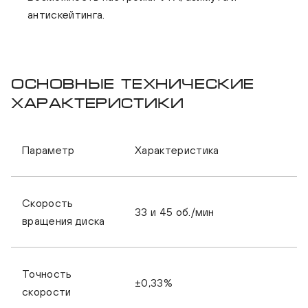
антискейтинга.
Основные технические
характеристики
ELAC Miracord 60 Black/Silver + Sumiko
ELAC Mirac
Параметр
Характеристика
Pearl
Скорость
33 и 45 об./мин
вращения диска
Точность
±0,33%
скорости