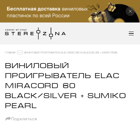
ГЛАВНАЯ
ВИНИЛОВЫЙ ПРОИГРЫВАТЕЛЬ ELAC MIRACORD 60 BLACK/SILVER + SUMIKO PEARL
ВИНИЛОВЫЙ
ПРОИГРЫВАТЕЛЬ ELAC
MIRACORD 60
BLACK/SILVER + SUMIKO
PEARL
Поделиться
овать ссылку
п