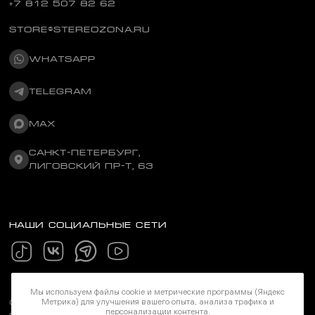
+7 812 507 82 62
STORE@STEREOZONA.RU
WHATSAPP
TELEGRAM
MAX
САНКТ-ПЕТЕРБУРГ,
ЛИГОВСКИЙ ПР-Т, 63
НАШИ СОЦИАЛЬНЫЕ СЕТИ
Мы используем файлы cookie и метрические программы (Яндекс
Метрика) для улучшения вашего опыта, анализа трафика и
©Stereozona 2026. Все права защищены
персонализации контента.