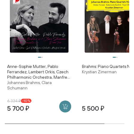
Anne-Sophie Mutter, Pablo
Brahms: Piano Quartets Nos.
Ferrandez, Lambert Orkis, Czech
Krystian Zimerman
Philharmonic Orchestra, Manfred
Johannes Brahms, Clara
Honeck – Johannes Brahms /
Schumann
Clara Schumann: Double
Concerto / Piano Trio
6 334 ₽
-10%
5 700 ₽
5 500 ₽