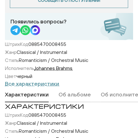
СООБЩИТЬ О ПОСТУПЛЕНИИ
Появились вопросы?
ШтрихКод
0885470008455
Жанр
Classical / Instrumental
Стиль
Romanticism / Orchestral Music
Исполнитель
Johannes Brahms
Цвет
черный
Все характеристики
Характеристики
Об альбоме
Об исполнит
ХАРАКТЕРИСТИКИ
ШтрихКод
0885470008455
Жанр
Classical / Instrumental
Стиль
Romanticism / Orchestral Music