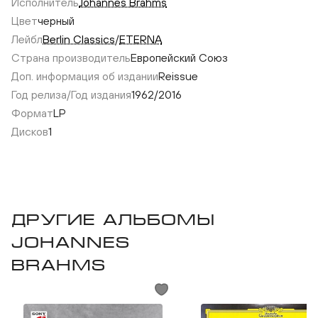
Исполнитель
Johannes Brahms
Цвет
черный
Лейбл
Berlin Classics
/
ETERNA
Страна производитель
Европейский Союз
Доп. информация об издании
Reissue
Год релиза/Год издания
1962/2016
Franz Konwitschny,
Формат
LP
Gewandhausorchester Leipzig – Brahms:
Gewandhaus
Дисков
1
Sinfonie Nr. 1
Другие альбомы
Johannes
Brahms