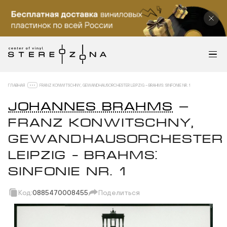
ГЛАВНАЯ
FRANZ KONWITSCHNY, GEWANDHAUSORCHESTER LEIPZIG – BRAHMS: SINFONIE NR. 1
JOHANNES BRAHMS
—
FRANZ KONWITSCHNY,
GEWANDHAUSORCHESTER
LEIPZIG – BRAHMS:
SINFONIE NR. 1
Код:
0885470008455
Поделиться
Скопировать ссылку
Вотсап