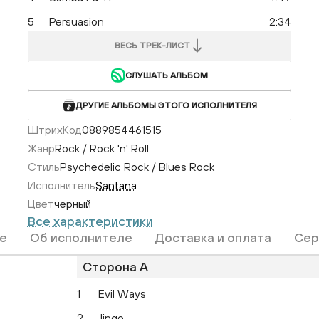
5
Persuasion
2:34
ВЕСЬ ТРЕК-ЛИСТ
СЛУШАТЬ АЛЬБОМ
ДРУГИЕ АЛЬБОМЫ ЭТОГО ИСПОЛНИТЕЛЯ
ШтрихКод
0889854461515
Жанр
Rock / Rock 'n' Roll
Стиль
Psychedelic Rock / Blues Rock
Исполнитель
Santana
Цвет
черный
Все характеристики
е
Об исполнителе
Доставка и оплата
Сер
Сторона A
1
Evil Ways
2
Jingo