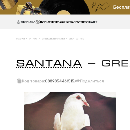
Техника
ВИНИЛ
БРЕНДЫ
ИСПОЛНИТЕЛИ
Еще
ГЛАВНАЯ
КАТАЛОГ
ВИНИЛОВЫЕ ПЛАСТИНКИ
GREATEST HITS
SANTANA
— GRE
Код товара:
0889854461515
Поделиться
Скопировать ссыл
Вотсап
Телеграм
Макс
ВКонтакте
Одноклассники