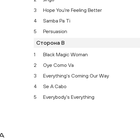
3
Hope You're Feeling Better
4
Samba Pa Ti
5
Persuasion
Сторона B
1
Black Magic Woman
2
Oye Como Va
3
Everything's Coming Our Way
4
Se A Cabo
5
Everybody's Everything
a