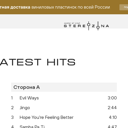
ATEST HITS
Сторона A
ку
1
Evil Ways
3:00
2
Jingo
2:44
3
Hope You're Feeling Better
4:10
4
Samba Pa Ti
4:47