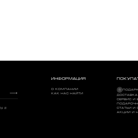
ИНФОРМАЦИЯ
ПОКУПА
О КОМПАНИИ
ПОДАР
КАК НАС НАЙТИ
ДОСТАВКА
СЕРВИС И 
ПОДАРОЧН
Greatest Hits
ты и
СТАТЬИ И
АКЦИИ И 