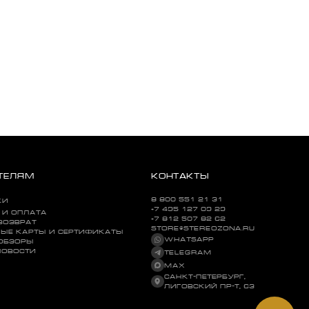
ТЕЛЯМ
КОНТАКТЫ
8 800 551 21 31
КИ
+7 495 127 09 29
 И ОПЛАТА
+7 812 507 82 62
ВОЗВРАТ
STORE@STEREOZONA.RU
ЫЕ КАРТЫ И СЕРТИФИКАТЫ
WHATSAPP
 ОБЗОРЫ
НОВОСТИ
TELEGRAM
MAX
САНКТ-ПЕТЕРБУРГ,
ЛИГОВСКИЙ ПР-Т, 63