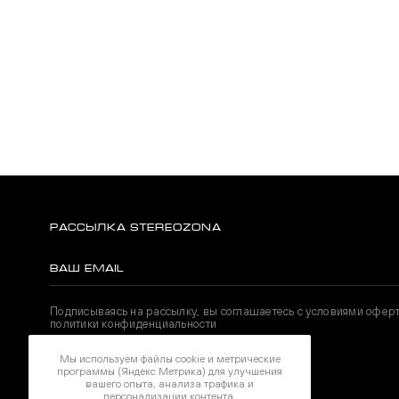
РАССЫЛКА STEREOZONA
Подписываясь на рассылку, вы соглашаетесь с условиями офер
политики конфиденциальности
Мы используем файлы cookie и метрические
программы (Яндекс Метрика) для улучшения
НАШИ СОЦИАЛЬНЫЕ СЕТИ
вашего опыта, анализа трафика и
персонализации контента.