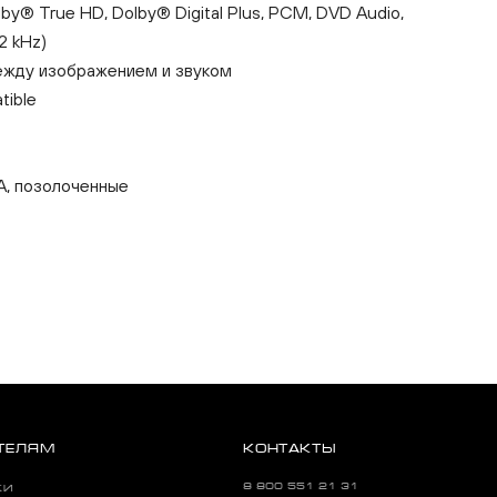
y® True HD, Dolby® Digital Plus, PCM, DVD Audio,
2 kHz)
ежду изображением и звуком
ible
 А, позолоченные
ТЕЛЯМ
КОНТАКТЫ
8 800 551 21 31
КИ