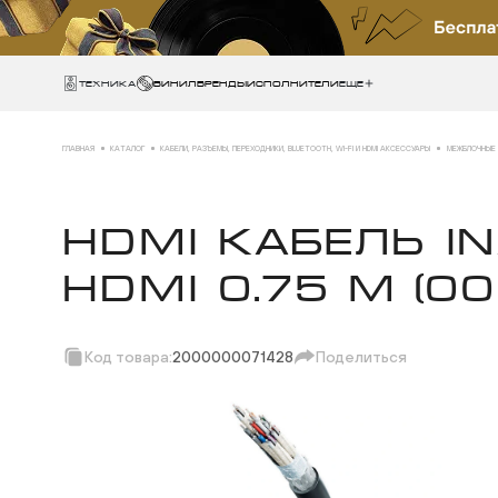
Техника
ВИНИЛ
БРЕНДЫ
ИСПОЛНИТЕЛИ
Еще
ГЛАВНАЯ
КАТАЛОГ
КАБЕЛИ, РАЗЪЕМЫ, ПЕРЕХОДНИКИ, BLUETOOTH, WI-FI И HDMI АКСЕССУАРЫ
МЕЖБЛОЧНЫЕ 
HDMI КАБЕЛЬ I
HDMI 0.75 M (0
Код товара:
2000000071428
Поделиться
Скопировать ссы
Вотсап
Телеграм
Макс