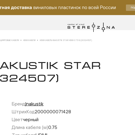
ЦИФРОВЫЕ КАБЕЛИ
HDMI КАБЕЛИ
HDMI КАБЕЛЬ INAKUSTIK STAR HDMI 0.75 M (00324507)
NAKUSTIK STAR
0324507)
Бренд
Inakustik
лку
ШтрихКод
2000000071428
Цвет
черный
Длина кабеля (м)
0.75