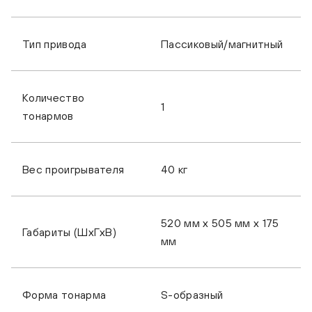
Тип привода
Пассиковый/магнитный
Kalista DREAMPLAY Twenty-Twenty
Kalista 
Количество
1
тонармов
Вес проигрывателя
40 кг
520 мм x 505 мм x 175
Габариты (ШxГxВ)
мм
Форма тонарма
S-образный