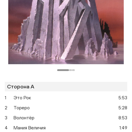
Сторона A
1
Это Рок
5:53
2
Тореро
5:28
3
Волонтёр
8:53
4
Мания Величия
1:49