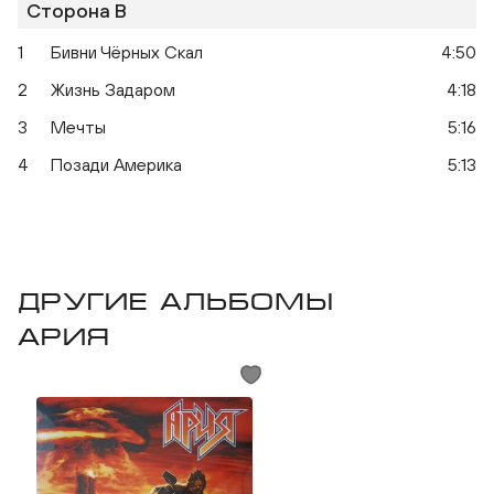
Сторона B
1
Бивни Чёрных Скал
4:50
2
Жизнь Задаром
4:18
Мания Величия
3
Мечты
5:16
4
Позади Америка
5:13
Другие альбомы
Ария