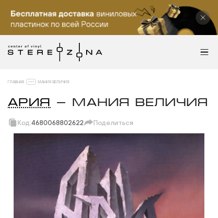
ГЛАВНАЯ
МАНИЯ ВЕЛИЧИЯ
АРИЯ
— МАНИЯ ВЕЛИЧИЯ
Код:
4680068802622
Поделиться
Скопировать ссылку
Вотсап
Телеграм
Макс
ВКонтакте
Одноклассники