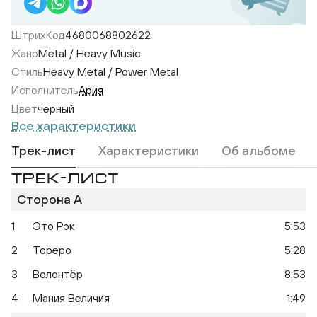
ШтрихКод
4680068802622
Жанр
Metal / Heavy Music
Стиль
Heavy Metal / Power Metal
Исполнитель
Ария
Цвет
черный
Все характеристики
Трек-лист
Характеристики
Об альбоме
ТРЕК-ЛИСТ
Сторона A
1
Это Рок
5:53
2
Тореро
5:28
3
Волонтёр
8:53
4
Мания Величия
1:49