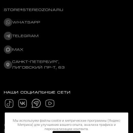
STORE@STEREOZONA.RU
WHATSAPP
TELEGRAM
MAX
САНКТ-ПЕТЕРБУРГ,
ЛИГОВСКИЙ ПР-Т, 63
НАШИ СОЦИАЛЬНЫЕ СЕТИ
Мы используем файлы cookie и метрические программы (Яндекс
Метрика) для улучшения вашего опыта, анализа трафика и
©Stereozona 2026. Все права защищены
персонализации контента.
Политика конфиденциальности