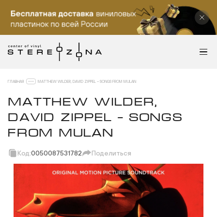
ГЛАВНАЯ
MATTHEW WILDER, DAVID ZIPPEL – SONGS FROM MULAN
MATTHEW WILDER,
DAVID ZIPPEL – SONGS
FROM MULAN
Код:
0050087531782
Поделиться
Скопировать ссылку
Вотсап
Телеграм
Макс
ВКонтакте