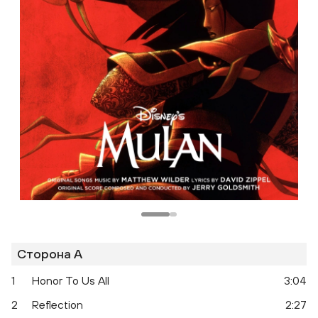
Одноклассники
Сторона A
1
Honor To Us All
3:04
2
Reflection
2:27