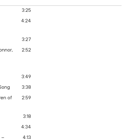
3:25
4:24
3:27
onnor,
2:52
3:49
 Song
3:38
ren of
2:59
3:18
4:34
 –
4:13