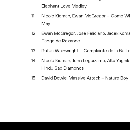
Elephant Love Medley
11
Nicole Kidman, Ewan McGregor – Come W
May
12
Ewan McGregor, José Feliciano, Jacek Koma
Tango de Roxanne
13
Rufus Wainwright – Complainte de la Butt
14
Nicole Kidman, John Leguizamo, Alka Yagnik
Hindu Sad Diamonds
15
David Bowie, Massive Attack – Nature Boy