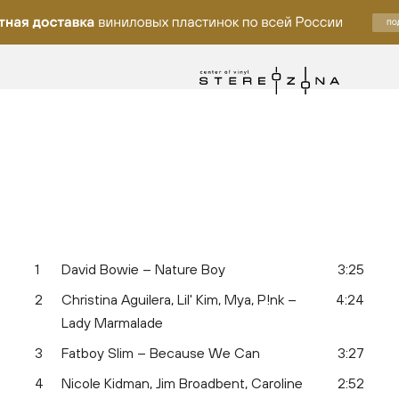
1
David Bowie – Nature Boy
3:25
у
2
Christina Aguilera, Lil' Kim, Mya, P!nk –
4:24
Lady Marmalade
3
Fatboy Slim – Because We Can
3:27
4
Nicole Kidman, Jim Broadbent, Caroline
2:52