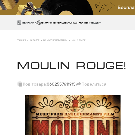
Техника
ВИНИЛ
БРЕНДЫ
ИСПОЛНИТЕЛИ
Еще
ГЛАВНАЯ
КАТАЛОГ
ВИНИЛОВЫЕ ПЛАСТИНКИ
MOULIN ROUGE!
MOULIN ROUGE!
Код товара:
0602557611915
Поделиться
Скопировать ссылк
Вотсап
Телеграм
Макс
ВКонтакте
Одноклассники