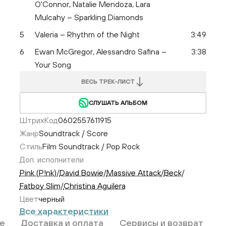
O'Connor, Natalie Mendoza, Lara
Mulcahy – Sparkling Diamonds
5
Valeria – Rhythm of the Night
3:49
6
Ewan McGregor, Alessandro Safina –
3:38
Your Song
ВЕСЬ ТРЕК-ЛИСТ
СЛУШАТЬ АЛЬБОМ
ШтрихКод
0602557611915
Жанр
Soundtrack / Score
Стиль
Film Soundtrack / Pop Rock
Доп. исполнители
Pink (P!nk)
/
David Bowie
/
Massive Attack
/
Beck
/
Fatboy Slim
/
Christina Aguilera
Цвет
черный
Все характеристики
е
Доставка и оплата
Сервисы и возврат