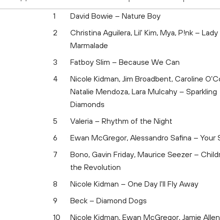
1
David Bowie – Nature Boy
2
Christina Aguilera, Lil' Kim, Mya, P!nk – Lady
Marmalade
3
Fatboy Slim – Because We Can
4
Nicole Kidman, Jim Broadbent, Caroline O'C
Natalie Mendoza, Lara Mulcahy – Sparkling
Diamonds
5
Valeria – Rhythm of the Night
6
Ewan McGregor, Alessandro Safina – Your
7
Bono, Gavin Friday, Maurice Seezer – Child
the Revolution
8
Nicole Kidman – One Day I'll Fly Away
9
Beck – Diamond Dogs
10
Nicole Kidman, Ewan McGregor, Jamie Allen