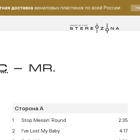
C
— MR.
Сторона A
ку
1
Stop Messin' Round
2:35
2
I've Lost My Baby
4:17