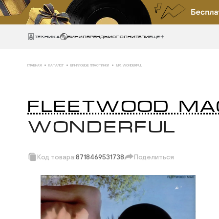
Техника
ВИНИЛ
БРЕНДЫ
ИСПОЛНИТЕЛИ
Еще
ГЛАВНАЯ
КАТАЛОГ
ВИНИЛОВЫЕ ПЛАСТИНКИ
MR. WONDERFUL
FLEETWOOD MA
WONDERFUL
Код товара:
8718469531738
Поделиться
Скопировать ссыл
Вотсап
Телеграм
Макс