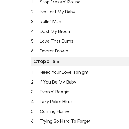
1
Stop Messin' Round
2
I've Lost My Baby
3
Rollin' Man
4
Dust My Broom
5
Love That Burns
6
Doctor Brown
Сторона B
1
Need Your Love Tonight
2
If You Be My Baby
3
Evenin' Boogie
4
Lazy Poker Blues
5
Coming Home
6
Trying So Hard To Forget