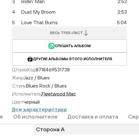
3
Rollin' Man
2:53
4
Dust My Broom
2:53
5
Love That Burns
5:04
ВЕСЬ ТРЕК-ЛИСТ
СЛУШАТЬ АЛЬБОМ
ДРУГИЕ АЛЬБОМЫ ЭТОГО ИСПОЛНИТЕЛЯ
ШтрихКод
8718469531738
Жанр
Jazz / Blues
Стиль
Blues Rock / Blues
Исполнитель
Fleetwood Mac
Цвет
черный
Все характеристики
е
Об исполнителе
Доставка и оплата
Сер
Сторона A