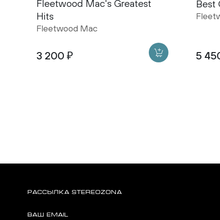
Fleetwood Mac's Greatest
Best 
Hits
Fleet
Fleetwood Mac
3 200 ₽
5 45
РАССЫЛКА STEREOZONA