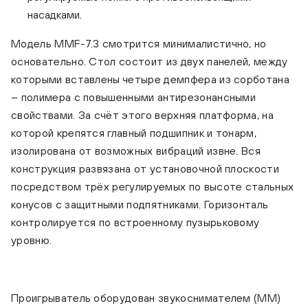
насадками.
Модель MMF-7.3 смотрится минималистично, но
основательно. Стол состоит из двух панелей, между
которыми вставлены четыре демпфера из сорботана
– полимера с повышенными антирезонансными
свойствами. За счёт этого верхняя платформа, на
Music Hall MMF 7.3 Black (2M Bronze)
которой крепятся главный подшипник и тонарм,
изолирована от возможных вибраций извне. Вся
конструкция развязана от установочной плоскости
посредством трёх регулируемых по высоте стальных
конусов с защитными подпятниками. Горизонталь
контролируется по встроенному пузырьковому
уровню.
Проигрыватель оборудован звукоснимателем (ММ)