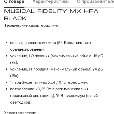
О товаре
Характеристики
О производител
MUSICAL FIDELITY MX-HPA
BLACK
Технические характеристики:
возникновение клиппинга (54 Вольт пик-пик)
сбалансированный;
усиление, LO позиция (максимальный объем) 18 дБ
(8x);
усиление, HI позиция (максимальный объем) 24 дБ
(15x);
1 пара 3-контактных XLR / ¼ "стерео джек;
Musical Fidelity MX-HPA Black
Musica
потребление >0,25 Вт в режиме ожидания
(оранжевый светодиод), 15 Вт максимум (синий
светодиод);
Характеристики: