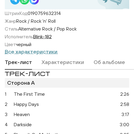
ШтрихКод
0190759632314
Жанр
Rock / Rock 'n' Roll
Стиль
Alternative Rock / Pop Rock
Исполнитель
Blink-182
Цвет
черный
Все характеристики
Трек-лист
Характеристики
Об альбоме
ТРЕК-ЛИСТ
Сторона A
1
The First Time
2:26
2
Happy Days
2:58
3
Heaven
3:17
4
Darkside
3:00