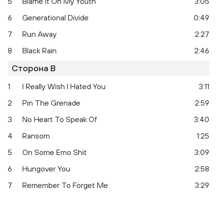
5
Blame It On My Youth
3:05
6
Generational Divide
0:49
7
Run Away
2:27
8
Black Rain
2:46
Сторона B
1
I Really Wish I Hated You
3:11
2
Pin The Grenade
2:59
Nine
3
No Heart To Speak Of
3:40
4
Ransom
1:25
5
On Some Emo Shit
3:09
6
Hungover You
2:58
7
Remember To Forget Me
3:29