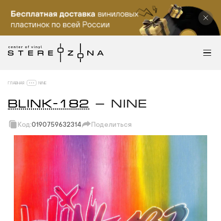
ГЛАВНАЯ
NINE
BLINK-182
— NINE
Код:
0190759632314
Поделиться
Скопировать ссылку
Вотсап
Телеграм
Макс
ВКонтакте
Одноклассники