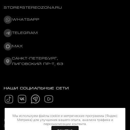
STORE@STEREOZONA.RU
WHATSAPP
TELEGRAM
MAX
САНКТ-ПЕТЕРБУРГ,
ЛИГОВСКИЙ ПР-Т, 63
НАШИ СОЦИАЛЬНЫЕ СЕТИ
Мы используем файлы cookie и метрические программы (Яндекс
©Stereozona 2026. Все права защищены
Метрика) для улучшения вашего опыта, анализа трафика и
персонализации контента.
Политика конфиденциальности