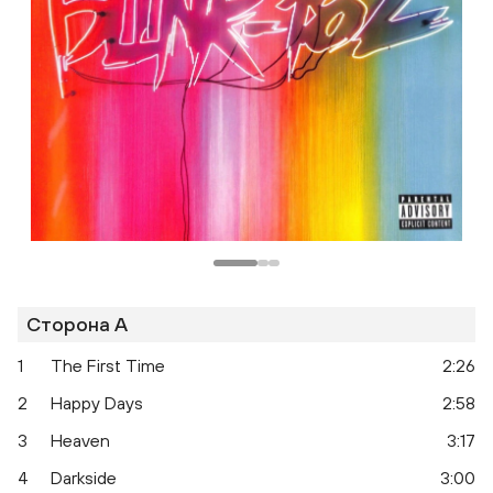
Сторона A
1
The First Time
2:26
2
Happy Days
2:58
3
Heaven
3:17
4
Darkside
3:00