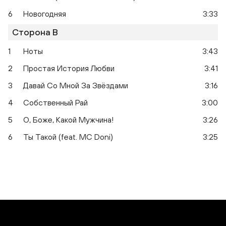
6
Новогодняя
3:33
Сторона B
1
Ноты
3:43
2
Простая История Любви
3:41
3
Давай Со Мной За Звёздами
3:16
4
Собственный Рай
3:00
5
О, Боже, Какой Мужчина!
3:26
6
Ты Такой (feat. MC Doni)
3:25