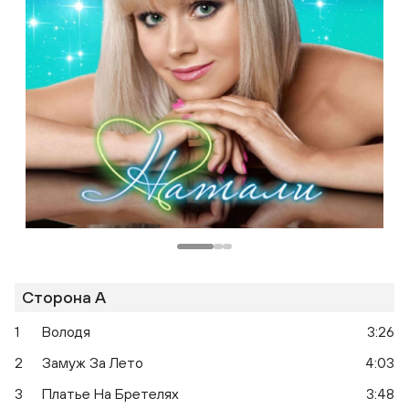
Сторона A
1
Володя
3:26
2
Замуж За Лето
4:03
3
Платье На Бретелях
3:48