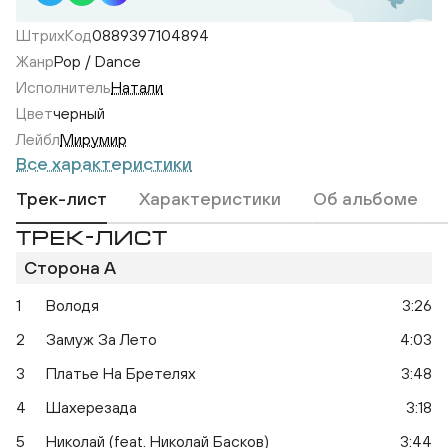
ШтрихКод
0889397104894
Жанр
Pop / Dance
Исполнитель
Натали
Цвет
черный
Лейбл
Мирумир
Все характеристики
Трек-лист
Характеристики
Об альбоме
ТРЕК-ЛИСТ
Сторона A
1
Володя
3:26
О Боже, Какой Мужчина
О 
2
Замуж За Лето
4:03
3
Платье На Бретелях
3:48
4
Шахерезада
3:18
5
Николай (feat. Николай Басков)
3:44