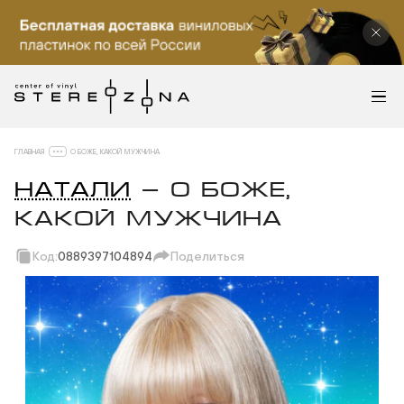
ГЛАВНАЯ
О БОЖЕ, КАКОЙ МУЖЧИНА
НАТАЛИ
— О БОЖЕ,
КАКОЙ МУЖЧИНА
Код:
0889397104894
Поделиться
Скопировать ссылку
Вотсап
Телеграм
Макс
ВКонтакте
Одноклассники