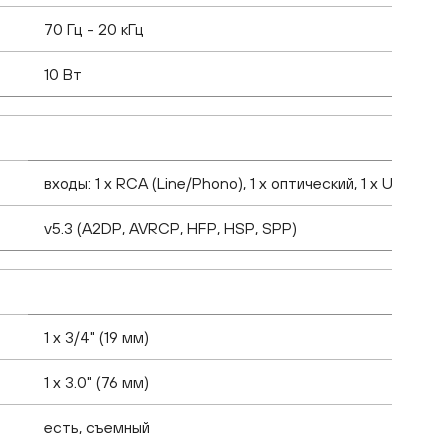
70 Гц - 20 кГц
10 Вт
входы: 1 x RCA (Line/Phono), 1 x оптический, 1 x USB Ty
v5.3 (A2DP, AVRCP, HFP, HSP, SPP)
1 х 3/4" (19 мм)
1 х 3.0" (76 мм)
есть, съемный