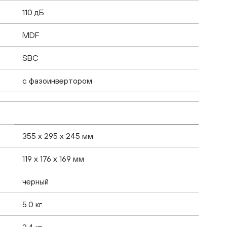
110 дБ
MDF
SBC
с фазоинвертором
355 х 295 х 245 мм
119 x 176 x 169 мм
черный
5.0 кг