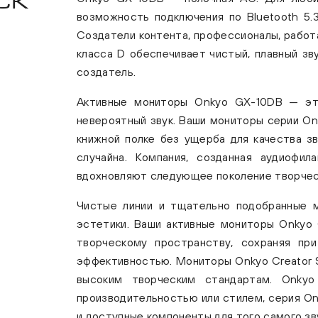
CK
возможность подключения по Bluetooth 5.
Создатели контента, профессионалы, работа
класса D обеспечивает чистый, плавный зву
создатель.
Активные мониторы Onkyo GX-10DB — это
невероятный звук. Ваши мониторы серии Onk
книжной полке без ущерба для качества з
случайна. Компания, созданная аудиофи
вдохновляют следующее поколение творчес
Чистые линии и тщательно подобранные 
эстетики. Ваши активные мониторы Onkyo 
творческому пространству, сохраняя пр
эффективностью. Мониторы Onkyo Creator S
высоким творческим стандартам. Onkyo
производительностью или стилем, серия Onk
и доступные компоненты для того самого зву