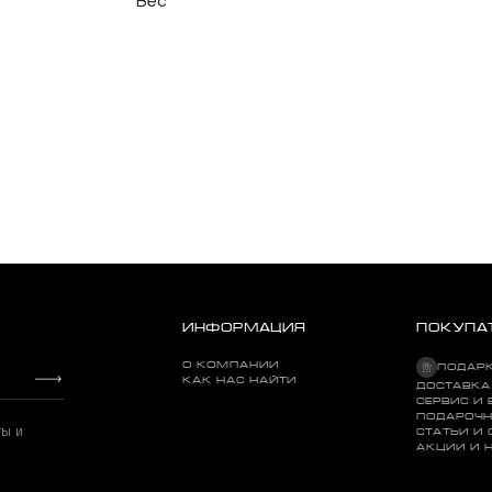
Вес
Onkyo GX-10DB Black
ИНФОРМАЦИЯ
ПОКУПА
О КОМПАНИИ
ПОДАР
КАК НАС НАЙТИ
ДОСТАВКА
СЕРВИС И 
ПОДАРОЧН
ты и
СТАТЬИ И
АКЦИИ И 