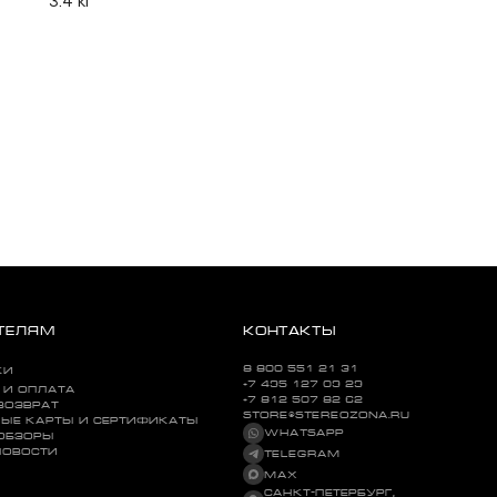
3.4 кг
ТЕЛЯМ
КОНТАКТЫ
8 800 551 21 31
КИ
+7 495 127 09 29
 И ОПЛАТА
+7 812 507 82 62
ВОЗВРАТ
STORE@STEREOZONA.RU
ЫЕ КАРТЫ И СЕРТИФИКАТЫ
WHATSAPP
 ОБЗОРЫ
НОВОСТИ
TELEGRAM
MAX
САНКТ-ПЕТЕРБУРГ,