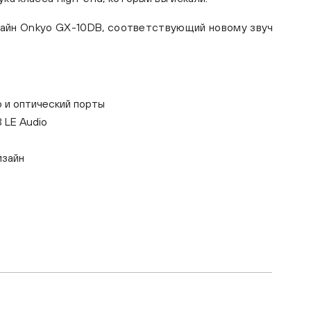
зайн Onkyo GX-10DB, соответствующий новому звучанию O
 и оптический порты
 LE Audio
изайн