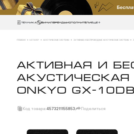
Техника
ВИНИЛ
БРЕНДЫ
ИСПОЛНИТЕЛИ
Еще
ГЛАВНАЯ
КАТАЛОГ
АКУСТИЧЕСКИЕ СИСТЕМЫ
АКТИВНЫЕ И БЕСПРОВОДНЫЕ АКУСТИЧЕСКИЕ СИСТЕМЫ
АКТИВНАЯ И Б
АКУСТИЧЕСКАЯ
ONKYO GX-10DB
Код товара:
4573211155853
Поделиться
Скопировать ссылк
Вотсап
Телеграм