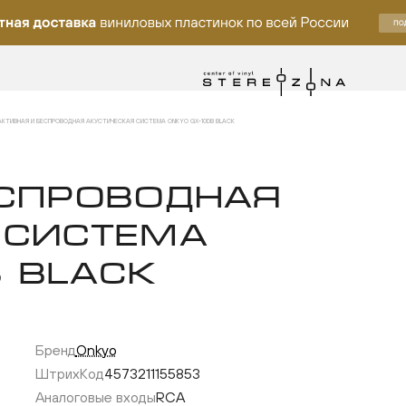
АКТИВНАЯ И БЕСПРОВОДНАЯ АКУСТИЧЕСКАЯ СИСТЕМА ONKYO GX-10DB BLACK
ЕСПРОВОДНАЯ
 СИСТЕМА
 BLACK
Бренд
Onkyo
у
ШтрихКод
4573211155853
Аналоговые входы
RCA