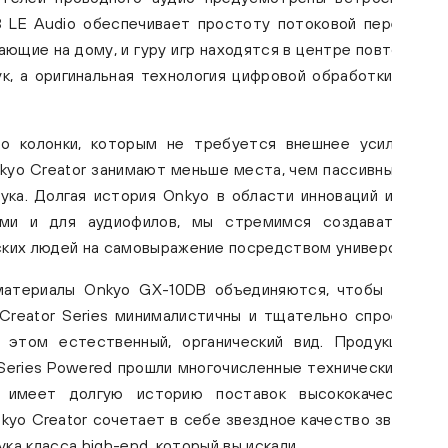
3 LE Audio обеспечивает простоту потоковой передачи 
ющие на дому, и гуру игр находятся в центре повторного
к, а оригинальная технология цифровой обработки сигнал
 колонки, которым не требуется внешнее усиление ил
yo Creator занимают меньше места, чем пассивные колонк
вука. Долгая история Onkyo в области инноваций и потр
лами и для аудиофилов, мы стремимся создавать лучш
ких людей на самовыражение посредством универсального
материалы Onkyo GX-10DB объединяются, чтобы сделат
Creator Series минималистичны и тщательно спроектиро
и этом естественный, органический вид. Продукция 
eries Powered прошли многочисленные технические испыт
 имеет долгую историю поставок высококачественно
yo Creator сочетает в себе звездное качество звука, совр
ка класса high-end, который вы искали.