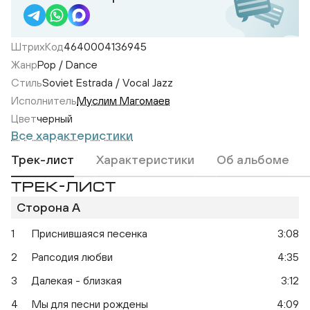
ШтрихКод
4640004136945
Жанр
Pop / Dance
Стиль
Soviet Estrada / Vocal Jazz
Исполнитель
Муслим Магомаев
Цвет
черный
Все характеристики
Трек-лист
Характеристики
Об альбоме
ТРЕК-ЛИСТ
Сторона A
По
Поёт Муслим Магомаев
1
Приснившаяся песенка
3:08
2
Рапсодия любви
4:35
3
Далекая - близкая
3:12
4
Мы для песни рождены
4:09