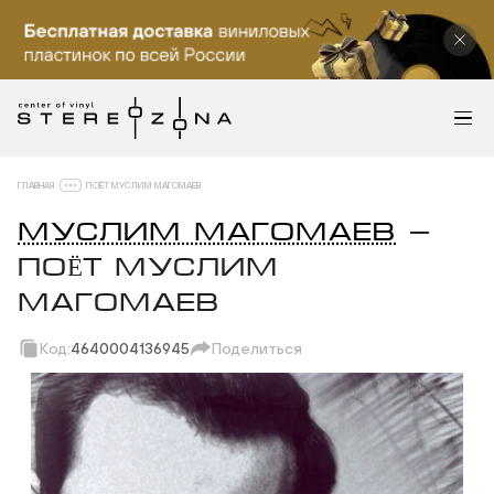
ГЛАВНАЯ
ПОЁТ МУСЛИМ МАГОМАЕВ
МУСЛИМ МАГОМАЕВ
—
ПОЁТ МУСЛИМ
МАГОМАЕВ
Код:
4640004136945
Поделиться
Скопировать ссылку
Вотсап
Телеграм
Макс
ВКонтакте