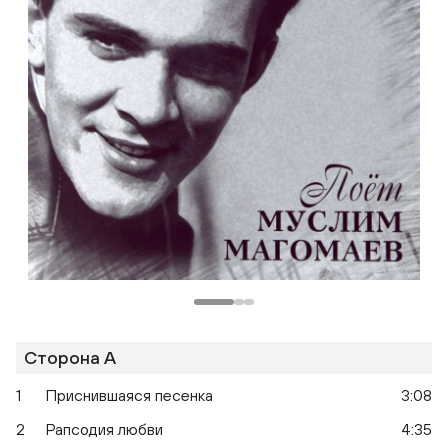
Одноклассники
Сторона A
1
Приснившаяся песенка
3:08
2
Рапсодия любви
4:35