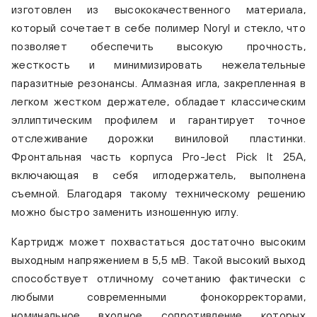
изготовлен из высококачественного материала,
который сочетает в себе полимер Noryl и стекло, что
позволяет обеспечить высокую прочность,
жесткость и минимизировать нежелательные
паразитные резонансы. Алмазная игла, закрепленная в
легком жестком держателе, обладает классическим
эллиптическим профилем и гарантирует точное
отслеживание дорожки виниловой пластинки.
Фронтальная часть корпуса Pro-Ject Pick It 25A,
включающая в себя иглодержатель, выполнена
Pro-Ject Pick It 25A
съемной. Благодаря такому техническому решению
можно быстро заменить изношенную иглу.
Картридж может похвастаться достаточно высоким
выходным напряжением в 5,5 мВ. Такой высокий выход
способствует отличному сочетанию фактически с
любыми современными фонокорректорами,
номинальное входное сопротивление которых