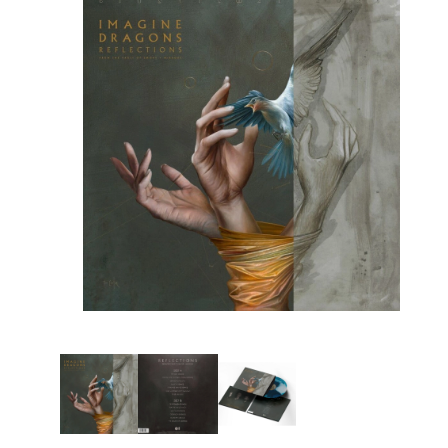
Вотсап
Телеграм
Макс
ВКонтакте
Одноклассники