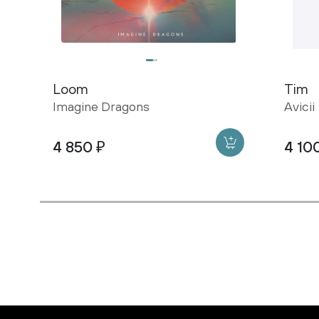
Loom
Tim
Imagine Dragons
Avicii
4 850 ₽
4 10