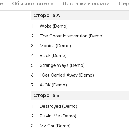
е
Об исполнителе
Доставка и оплата
Сер
Сторона A
1
Woke (Demo)
2
The Ghost Intervention (Demo)
3
Monica (Demo)
4
Black (Demo)
5
Strange Ways (Demo)
6
I Get Carried Away (Demo)
7
A-OK (Demo)
Сторона B
1
Destroyed (Demo)
2
Playin' Me (Demo)
3
My Car (Demo)