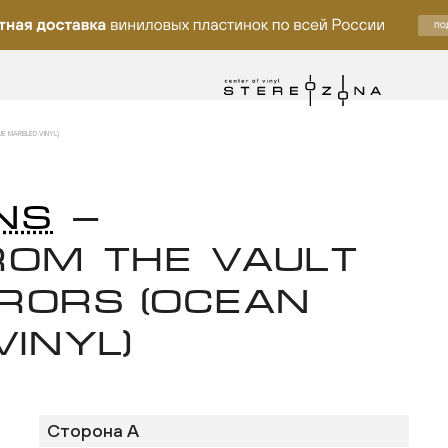
E MARBLED VINYL)
NS
—
ROM THE VAULT
RRORS (OCEAN
INYL)
Сторона A
лку