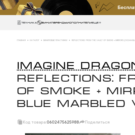
Техника
ВИНИЛ
БРЕНДЫ
ИСПОЛНИТЕЛИ
Еще
ГЛАВНАЯ
КАТАЛОГ
ВИНИЛОВЫЕ ПЛАСТИНКИ
REFLECTIONS: FROM THE VAULT OF SMOKE + MIRRORS (OCEAN BLU
IMAGINE DRAGO
REFLECTIONS: F
OF SMOKE + MI
BLUE MARBLED V
Код товара:
0602475625988
Поделиться
Скопировать ссы