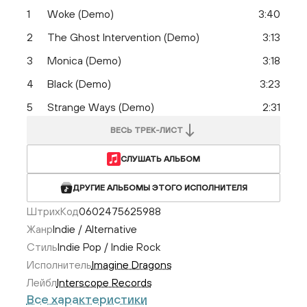
1
Woke (Demo)
3:40
2
The Ghost Intervention (Demo)
3:13
3
Monica (Demo)
3:18
4
Black (Demo)
3:23
5
Strange Ways (Demo)
2:31
ВЕСЬ ТРЕК-ЛИСТ
СЛУШАТЬ АЛЬБОМ
ДРУГИЕ АЛЬБОМЫ ЭТОГО ИСПОЛНИТЕЛЯ
ШтрихКод
0602475625988
Жанр
Indie / Alternative
Стиль
Indie Pop / Indie Rock
Исполнитель
Imagine Dragons
Лейбл
Interscope Records
Все характеристики