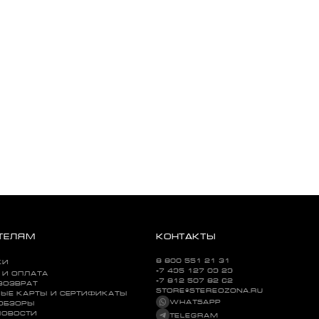
ТЕЛЯМ
КОНТАКТЫ
8 800 551 21 31
КИ
+7 495 127 09 29
 И ОПЛАТА
+7 812 507 82 62
ВОЗВРАТ
STORE@STEREOZONA.RU
ЫЕ КАРТЫ И СЕРТИФИКАТЫ
WHATSAPP
 ОБЗОРЫ
НОВОСТИ
TELEGRAM