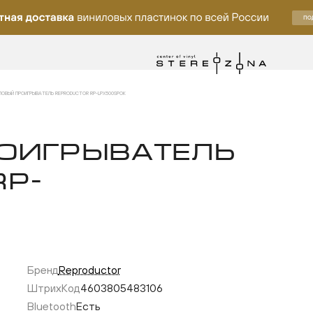
ЛОВЫЙ ПРОИГРЫВАТЕЛЬ REPRODUCTOR RP-LPX500SPOK
ОИГРЫВАТЕЛЬ
P-
Бренд
Reproductor
ку
ШтрихКод
4603805483106
Bluetooth
Есть