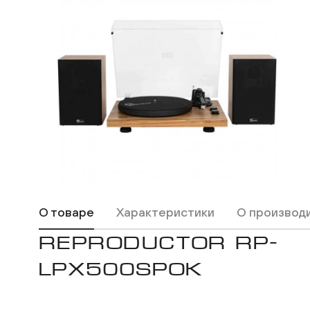
Макс
ВКонтакте
Одноклассники
О товаре
Характеристики
О производ
REPRODUCTOR RP-
LPX500SPOK