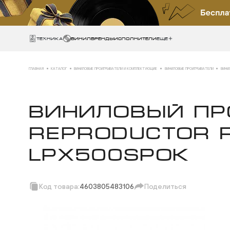
Техника
ВИНИЛ
БРЕНДЫ
ИСПОЛНИТЕЛИ
Еще
ГЛАВНАЯ
КАТАЛОГ
ВИНИЛОВЫЕ ПРОИГРЫВАТЕЛИ И КОМПЛЕКТУЮЩИЕ
ВИНИЛОВЫЕ ПРОИГРЫВАТЕЛИ
ВИНИ
ВИНИЛОВЫЙ ПР
REPRODUCTOR R
LPX500SPOK
Код товара:
4603805483106
Поделиться
Скопировать ссыл
Вотсап
Телеграм