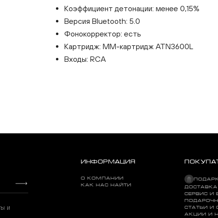
Коэффициент детонации: менее 0,15%
Версия Bluetooth: 5.0
Фонокорректор: есть
Картридж: MM-картридж ATN3600L
Входы: RCA
ИНФОРМАЦИЯ
ПОКУПА
О КОМПАНИИ
ПОДАР
КАК НАС НАЙТИ
ДОСТАВКА
СЕРВИС И 
ПОДАРОЧН
ты и
СТАТЬИ И
АКЦИИ И 