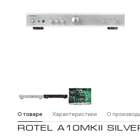
ВКонтакте
Одноклассники
О товаре
Характеристики
О производ
ROTEL A10MKII SILVE