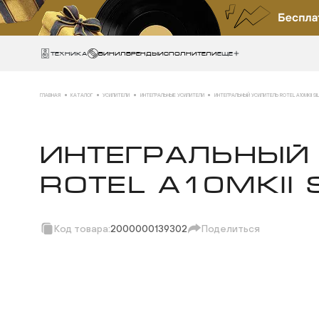
Техника
ВИНИЛ
БРЕНДЫ
ИСПОЛНИТЕЛИ
Еще
ГЛАВНАЯ
КАТАЛОГ
УСИЛИТЕЛИ
ИНТЕГРАЛЬНЫЕ УСИЛИТЕЛИ
ИНТЕГРАЛЬНЫЙ УСИЛИТЕЛЬ ROTEL A10MKII SI
ИНТЕГРАЛЬНЫЙ
ROTEL A10MKII 
Код товара:
2000000139302
Поделиться
Скопировать ссы
Вотсап
Телеграм
Макс