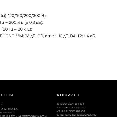
;
Ом): 120/150/200/300 Вт;
Гц – 200 кГц (± 0.3 дБ);
20 Гц – 20 кГц);
NO MM: 96 дБ, CD, и т. п.: 110 дБ, BAL1,2: 114 дБ.
ТЕЛЯМ
КОНТАКТЫ
8 800 551 21 31
КИ
+7 495 127 09 29
 И ОПЛАТА
+7 812 507 82 62
ВОЗВРАТ
STORE@STEREOZONA.RU
ЫЕ КАРТЫ И СЕРТИФИКАТЫ