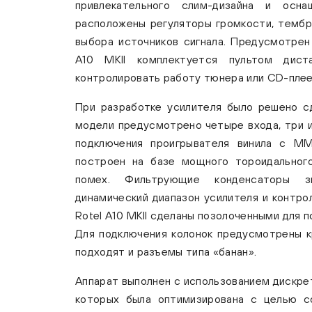
привлекательного слим-дизайна и осн
расположены регуляторы громкости, тембр
выбора источников сигнала. Предусмотрен
A10 MKII комплектуется пультом дист
контролировать работу тюнера или CD-плеер
При разработке усилителя было решено сд
модели предусмотрено четыре входа, три и
подключения проигрывателя винила с MM-
построен на базе мощного тороидальног
помех. Фильтрующие конденсаторы з
динамический диапазон усилителя и контро
Rotel A10 MKII сделаны позолоченными для 
Для подключения колонок предусмотрены к
подходят и разъемы типа «банан».
Аппарат выполнен c использованием дискре
которых была оптимизирована с целью со