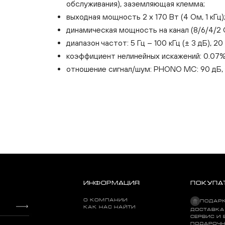
обслуживания), заземляющая клемма;
выходная мощность 2 х 170 Вт (4 Ом, 1 кГц)
динамическая мощность на канал (8/6/4/2 
диапазон частот: 5 Гц – 100 кГц (± 3 дБ), 20 
коэффициент нелинейных искажений: 0.07% (
отношение сигнал/шум: PHONO MC: 90 дБ, PHO
ИНФОРМАЦИЯ
ПОКУПА
О КОМПАНИИ
ПОДАР
КАК НАС НАЙТИ
ДОСТАВКА
СЕРВИС И 
Rotel A10MKII Silver
ПОДАРОЧН