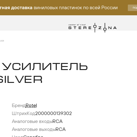
LVER
 УСИЛИТЕЛЬ
SILVER
Бренд
Rotel
лку
ШтрихКод
2000000139302
Аналоговые входы
RCA
Аналоговые выходы
RCA