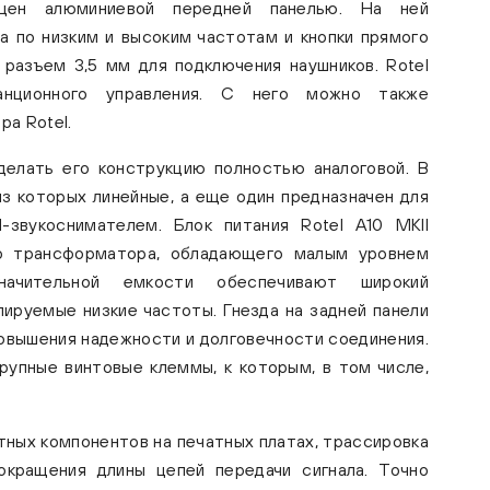
ащен алюминиевой передней панелью. На ней
а по низким и высоким частотам и кнопки прямого
 разъем 3,5 мм для подключения наушников. Rotel
анционного управления. С него можно также
а Rotel.
елать его конструкцию полностью аналоговой. В
з которых линейные, а еще один предназначен для
звукоснимателем. Блок питания Rotel A10 MKII
о трансформатора, обладающего малым уровнем
начительной емкости обеспечивают широкий
лируемые низкие частоты. Гнезда на задней панели
повышения надежности и долговечности соединения.
рупные винтовые клеммы, к которым, в том числе,
тных компонентов на печатных платах, трассировка
кращения длины цепей передачи сигнала. Точно