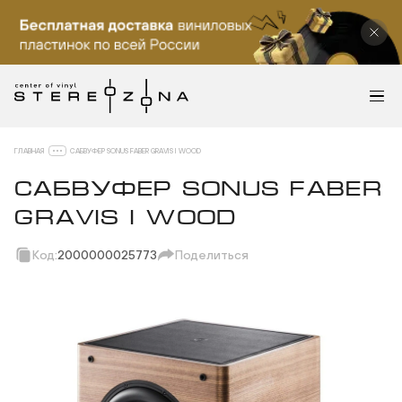
ГЛАВНАЯ
САБВУФЕР SONUS FABER GRAVIS I WOOD
САБВУФЕР SONUS FABER
GRAVIS I WOOD
Код:
2000000025773
Поделиться
Скопировать ссылку
Вотсап
Телеграм
Макс
ВКонтакте
Одноклассники