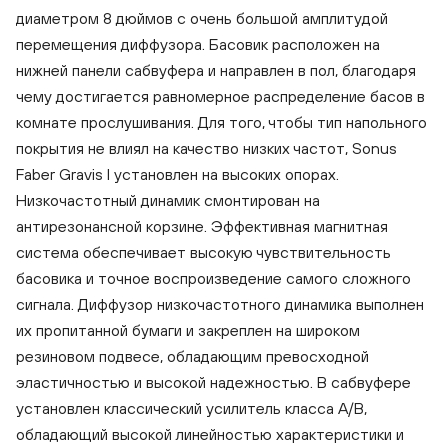
диаметром 8 дюймов с очень большой амплитудой
перемещения диффузора. Басовик расположен на
нижней панели сабвуфера и направлен в пол, благодаря
чему достигается равномерное распределение басов в
комнате прослушивания. Для того, чтобы тип напольного
Sonu
покрытия не влиял на качество низких частот, Sonus
Sonus Faber Gravis I Wood
Faber Gravis I установлен на высоких опорах.
Низкочастотный динамик смонтирован на
антирезонансной корзине. Эффективная магнитная
система обеспечивает высокую чувствительность
басовика и точное воспроизведение самого сложного
сигнала. Диффузор низкочастотного динамика выполнен
их пропитанной бумаги и закреплен на широком
резиновом подвесе, обладающим превосходной
эластичностью и высокой надежностью. В сабвуфере
установлен классический усилитель класса A/B,
обладающий высокой линейностью характеристики и