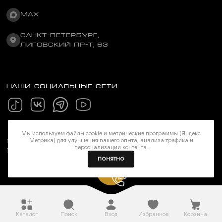
MAX
САНКТ-ПЕТЕРБУРГ,
ЛИГОВСКИЙ ПР-Т, 63
НАШИ СОЦИАЛЬНЫЕ СЕТИ
Мы используем файлы cookie и метрические программы (Яндекс
©Stereozona 2026. Все права защищены
Метрика) для улучшения вашего опыта, анализа трафика и
персонализации контента.
Политика конфиденциальности
ПОНЯТНО
Каталог
Поиск
Вход
Избранное
Корзина