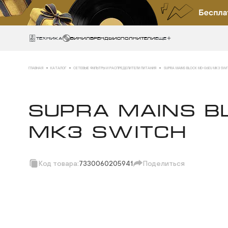
Техника
ВИНИЛ
БРЕНДЫ
ИСПОЛНИТЕЛИ
Еще
ГЛАВНАЯ
КАТАЛОГ
СЕТЕВЫЕ ФИЛЬТРЫ И РАСПРЕДЕЛИТЕЛИ ПИТАНИЯ
SUPRA MAINS BLOCK MD-06EU MK3 SW
SUPRA MAINS B
MK3 SWITCH
Код товара:
7330060205941
Поделиться
Скопировать ссыл
Вотсап
Телеграм
Макс