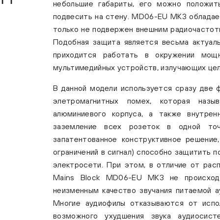
небольшие габариты, его можно положит
подвесить на стену. MD06-EU MK3 обладае
только не подвержен внешним радиочастотн
Подобная защита является весьма актуаль
приходится работать в окружении мощ
мультимедийных устройств, излучающих цел
В данной модели используется сразу две 
элетромагнитных помех, которая назыв
алюминиевого корпуса, а также внутрен
заземление всех розеток в одной точ
запатентованное конструктивное решение, 
ограничений в сигнал) способно защитить 
электросети. При этом, в отличие от рас
Mains Block MD06-EU MK3 не происходи
неизменным качество звучания питаемой ау
Многие аудиофилы отказываются от испо
возможного ухудшения звука аудиосист