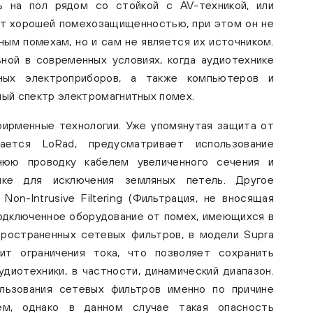
ь на пол рядом со стойкой с AV-техникой, или
т хорошей помехозащищенностью, при этом он не
ым помехам, но и сам не является их источником.
ной в современных условиях, когда аудиотехнике
ных электроприборов, а также компьютеров и
ый спектр электромагнитных помех.
фирменные технологии. Уже упомянутая защита от
ается LoRad, предусматривает использование
нюю проводку кабелем увеличенного сечения и
ке для исключения земляных петель. Другое
Non-Intrusive Filtering (Фильтрация, не вносящая
подключенное оборудование от помех, имеющихся в
пространенных сетевых фильтров, в модели Supra
т ограничения тока, что позволяет сохранить
диотехники, в частности, динамический диапазон.
льзования сетевых фильтров именно по причине
ем, однако в данном случае такая опасность