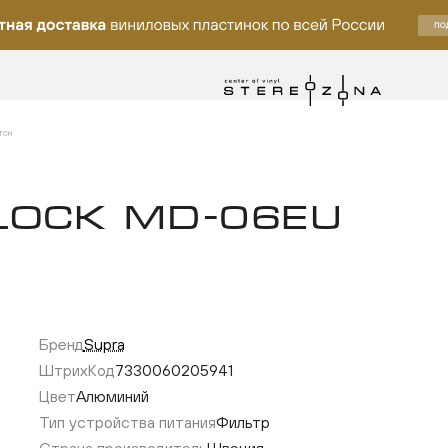
ITCH
LOCK MD-06EU
Бренд
Supra
ку
ШтрихКод
7330060205941
Цвет
Алюминий
Тип устройства питания
Фильтр