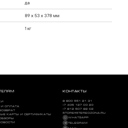
да
89 x 53 x 378 мм
1 кг
ТЕЛЯМ
КОНТАКТЫ
8 800 551 21 31
КИ
+7 495 127 09 29
 И ОПЛАТА
+7 812 507 82 62
ВОЗВРАТ
STORE@STEREOZONA.RU
ЫЕ КАРТЫ И СЕРТИФИКАТЫ
WHATSAPP
 ОБЗОРЫ
НОВОСТИ
TELEGRAM